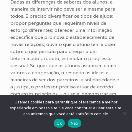
Dadas as diferenças de saberes dos alunos, a
maneira de intervir não deve ser a mesma para
todos. É preciso diversificar os tipos de ajuda:
propor perguntas que requeiram níveis de
esforço diferentes; oferecer uma informação
específica que promova o estabelecimento de
novas relações; ouvir o que o aluno tem a dizer
sobre o que pensou para chegar a um
determinado produto; estimular o progresso
pessoal. Se quer que os alunos assumam como
valores a cooperação, o respeito às idéias e
maneiras de ser dos parceiros, a solidariedade e
a justiça, o professor precisa atuar de acordo
com esses princípios – ou seja, demonstrar em
sala de aula atitudes de cooperação, de justiça,
Usamos cookies para garantir que oferecemos a melhor
de solidariedade etc. – e criar um ambiente que
experiência em nosso site. Se você continuar a usar este site,
assumiremos que você está satisfeito com ele.
traduza os valores que pretende ensinar. Assim,
por exemplo, se a cooperação é um dos valores
Ok
Não
a ser ensinado, não basta discursar sobre o que