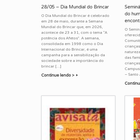
28/05 – Dia Mundial do Brincar
Seminá
do hum
O Dia Mundial do Brincar é celebrado
encontr
em 28 de maio, durante a Semana
Mundial do Brincar que, em 2026,
O Semin
acontece de 23 a 31, com o tema “A
oferecid
potência dos Afetos”. A semana,
Comunit
consolidada em 1998 como o Dia
crianças
Internacional do Brincar, é uma
natureza
campanha para a sensibilização da
das famí
sociedade sobre a importância do
crianças
brincar […]
Campus d
– Santo
Continue lendo >
Continu