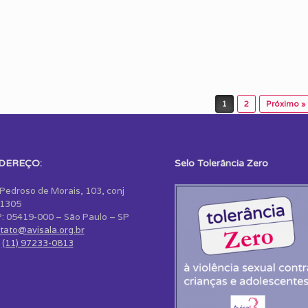
1
2
Próximo »
DEREÇO:
Selo Tolerância Zero
 Pedroso de Morais, 103, conj
1305
: 05419-000 – São Paulo – SP
tato@avisala.org.br
:
(11) 97233-0813