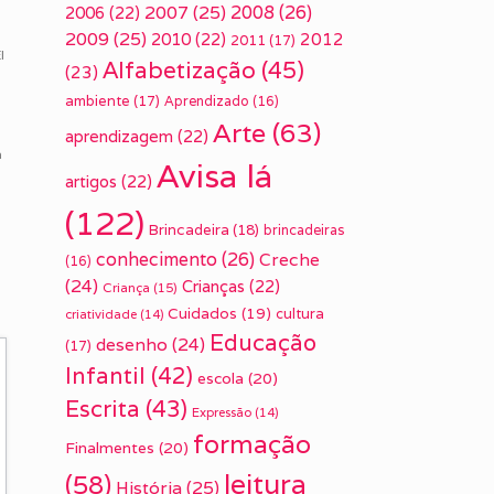
2007
(25)
2008
(26)
2006
(22)
2009
(25)
2010
(22)
2012
2011
(17)
I
Alfabetização
(45)
(23)
ambiente
(17)
Aprendizado
(16)
Arte
(63)
aprendizagem
(22)
a
Avisa lá
artigos
(22)
(122)
a
Brincadeira
(18)
brincadeiras
conhecimento
(26)
Creche
(16)
(24)
Crianças
(22)
Criança
(15)
Cuidados
(19)
cultura
criatividade
(14)
Educação
desenho
(24)
(17)
Infantil
(42)
escola
(20)
Escrita
(43)
Expressão
(14)
formação
Finalmentes
(20)
leitura
(58)
História
(25)