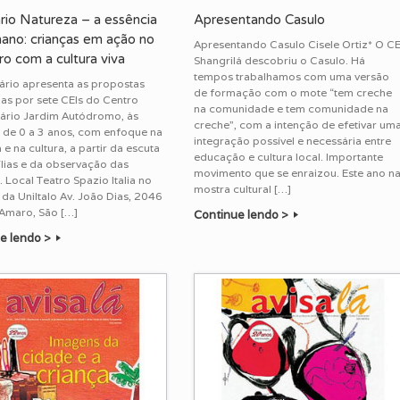
rio Natureza – a essência
Apresentando Casulo
ano: crianças em ação no
Apresentando Casulo Cisele Ortiz* O CE
o com a cultura viva
Shangrilá descobriu o Casulo. Há
tempos trabalhamos com uma versão
ário apresenta as propostas
de formação com o mote “tem creche
as por sete CEIs do Centro
na comunidade e tem comunidade na
ário Jardim Autódromo, às
creche”, com a intenção de efetivar um
 de 0 a 3 anos, com enfoque na
integração possível e necessária entre
 e na cultura, a partir da escuta
educação e cultura local. Importante
lias e da observação das
movimento que se enraizou. Este ano n
. Local Teatro Spazio Italia no
mostra cultural […]
a UniItalo Av. João Dias, 2046
 Amaro, São […]
Continue lendo >
e lendo >