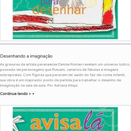
Desenhando a imaginação
As gravuras da artista paranaense Denise Roman revelam um universo lúdico,
povoado de personagens que flutuam, cenários de fábulas e imagens
sobrepostas. Com figuras que parecem ter saído do faz-de-conta infantil,
sua obra é um inspirador ponto de partida para trabalhar o desenho de
imaginação na sala de aula. Por Adriana Klisys
Continue lendo >