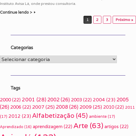
Instituto Avisa Lá, onde prestou consultoria.
Continue lendo >
Post navigation
1
2
3
Próximo »
Categorias
Categorias
Tags
2001
(28)
2002
(26)
2005
2000
(22)
2003
(22)
2004
(23)
(26)
2007
(25)
2008
(26)
2009
(25)
2006
(22)
2010
(22)
2011
Alfabetização
(45)
2012
(23)
(17)
ambiente
(17)
Arte
(63)
aprendizagem
(22)
artigos
(22)
Aprendizado
(16)