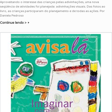
Aproveitando o interesse das crianças pelas adivinhações, uma nova
seqüência de atividades foi planejada: adivinhações visuais. Das fotos ao
livro, as crianças participaram do planejamento e de todas as ações. Por
Daniela Pedroso
Continue lendo >