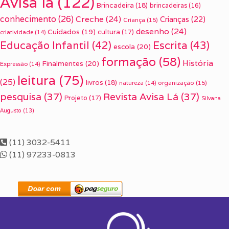
Avisa lá
(122)
Brincadeira
(18)
brincadeiras
(16)
conhecimento
(26)
Creche
(24)
Crianças
(22)
Criança
(15)
desenho
(24)
Cuidados
(19)
cultura
(17)
criatividade
(14)
Escrita
(43)
Educação Infantil
(42)
escola
(20)
formação
(58)
História
Finalmentes
(20)
Expressão
(14)
leitura
(75)
(25)
livros
(18)
organização
(15)
natureza
(14)
pesquisa
(37)
Revista Avisa Lá
(37)
Projeto
(17)
Silvana
Augusto
(13)
(11) 3032-5411
(11) 97233-0813