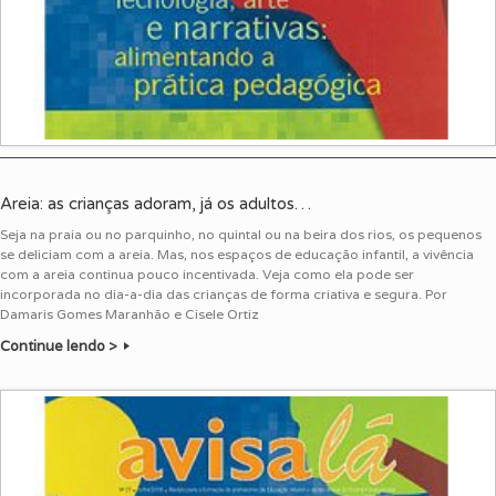
Areia: as crianças adoram, já os adultos…
Seja na praia ou no parquinho, no quintal ou na beira dos rios, os pequenos
se deliciam com a areia. Mas, nos espaços de educação infantil, a vivência
com a areia continua pouco incentivada. Veja como ela pode ser
incorporada no dia-a-dia das crianças de forma criativa e segura. Por
Damaris Gomes Maranhão e Cisele Ortiz
Continue lendo >