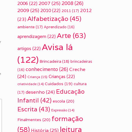
2007
(25)
2008
(26)
2006
(22)
2009
(25)
e
2010
(22)
2012
2011
(17)
Alfabetização
(45)
(23)
ambiente
(17)
Aprendizado
(16)
Arte
(63)
aprendizagem
(22)
r
Avisa lá
artigos
(22)
(122)
Brincadeira
(18)
brincadeiras
0
conhecimento
(26)
Creche
(16)
e
(24)
Crianças
(22)
Criança
(15)
Cuidados
(19)
cultura
criatividade
(14)
Educação
desenho
(24)
(17)
Infantil
(42)
escola
(20)
Escrita
(43)
Expressão
(14)
formação
Finalmentes
(20)
leitura
(58)
História
(25)