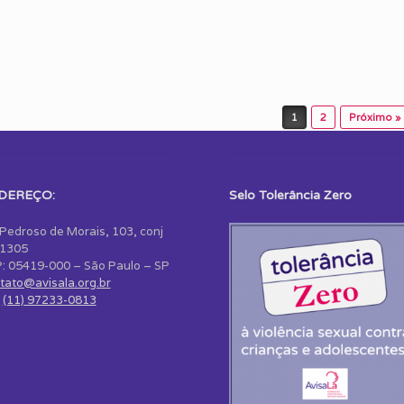
1
2
Próximo »
DEREÇO:
Selo Tolerância Zero
 Pedroso de Morais, 103, conj
1305
: 05419-000 – São Paulo – SP
tato@avisala.org.br
:
(11) 97233-0813