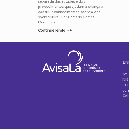
separada das atitudes e dos
procedimentos que ajudam a criança a
construir conhecimentos sobre a vida
sociocultural. Por Damaris Gomes
Maranhão
Continue lendo >
Post navigation
EN
Av.
NR 
CEP
con
Cel