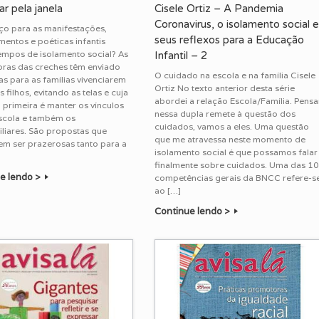
r pela janela
Cisele Ortiz – A Pandemia
Coronavirus, o isolamento social 
ço para as manifestações,
seus reflexos para a Educação
entos e poéticas infantis
empos de isolamento social? As
Infantil – 2
oras das creches têm enviado
O cuidado na escola e na família Cisele
s para as famílias vivenciarem
Ortiz No texto anterior desta série
 filhos, evitando as telas e cuja
abordei a relação Escola/Família. Pensa
 primeira é manter os vínculos
nessa dupla remete à questão dos
scola e também os
cuidados, vamos a eles. Uma questão
iliares. São propostas que
que me atravessa neste momento de
m ser prazerosas tanto para a
isolamento social é que possamos falar
finalmente sobre cuidados. Uma das 1
e lendo >
competências gerais da BNCC refere-s
ao […]
Continue lendo >