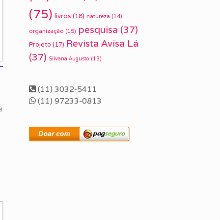
(75)
livros
(18)
natureza
(14)
pesquisa
(37)
organização
(15)
Revista Avisa Lá
Projeto
(17)
(37)
Silvana Augusto
(13)
(11) 3032-5411
(11) 97233-0813
l