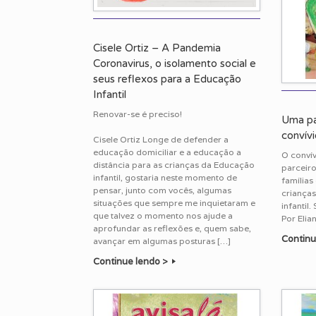
Cisele Ortiz – A Pandemia
Coronavirus, o isolamento social e
seus reflexos para a Educação
Infantil
Renovar-se é preciso!
Uma pa
convívi
Cisele Ortiz Longe de defender a
educação domiciliar e a educação a
O convív
distância para as crianças da Educação
parceiro
infantil, gostaria neste momento de
famílias
pensar, junto com vocês, algumas
criança
situações que sempre me inquietaram e
infantil.
que talvez o momento nos ajude a
Por Elia
aprofundar as reflexões e, quem sabe,
Continu
avançar em algumas posturas […]
Continue lendo >