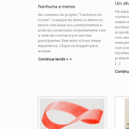
Um olha
Nenhuma a menos
Há espa
No contexto do projeto “Caminhos do
conhecim
Cuidar”, a equipe do Avisa Lá elaborou
nestes t
textos com base nos conhecimentos e
profess
práticas construídas conjuntamente com
proposta
a rede de creches e pré-escolas
com seus
participantes. Este texto é fruto dessa
intenção
experiência. Clique na imagem para
com a e
acessar
intrafam
pretende
Continue lendo >
[…]
Continu