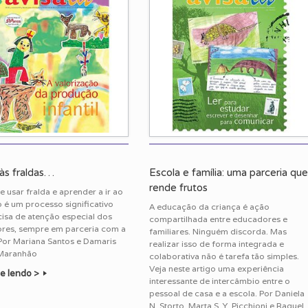
às fraldas…
Escola e família: uma parceria qu
rende frutos
e usar fralda e aprender a ir ao
 é um processo significativo
A educação da criança é ação
isa de atenção especial dos
compartilhada entre educadores e
res, sempre em parceria com a
familiares. Ninguém discorda. Mas
 Por Mariana Santos e Damaris
realizar isso de forma integrada e
Maranhão
colaborativa não é tarefa tão simples.
Veja neste artigo uma experiência
e lendo >
interessante de intercâmbio entre o
pessoal de casa e a escola. Por Daniela
N. Storto, Marta S. Y. Picchioni e Raquel