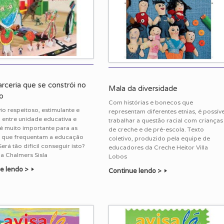
rceria que se constrói no
Mala da diversidade
o
Com histórias e bonecos que
io respeitoso, estimulante e
representam diferentes etnias, é possíve
 entre unidade educativa e
trabalhar a questão racial com crianças
 é muito importante para as
de creche e de pré-escola. Texto
s que frequentam a educação
coletivo, produzido pela equipe de
 Será tão difícil conseguir isto?
educadores da Creche Heitor Villa
na Chalmers Sisla
Lobos
e lendo >
Continue lendo >