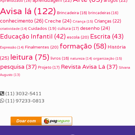
aprendizagem
(22)
artigos
(22)
Aprendizado
(16)
Avisa lá
(122)
Brincadeira
(18)
brincadeiras
(16)
conhecimento
(26)
Creche
(24)
Crianças
(22)
Criança
(15)
desenho
(24)
Cuidados
(19)
cultura
(17)
criatividade
(14)
Escrita
(43)
Educação Infantil
(42)
escola
(20)
formação
(58)
História
Finalmentes
(20)
Expressão
(14)
leitura
(75)
(25)
livros
(18)
organização
(15)
natureza
(14)
pesquisa
(37)
Revista Avisa Lá
(37)
Projeto
(17)
Silvana
Augusto
(13)
(11) 3032-5411
(11) 97233-0813