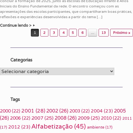
concluir a formação de 2025, junto às escolas de Educação Infantil e Anos
Iniciais do Ensino Fundamental da rede. O encontro começou com as
apresentações das escolas participantes, que compartilharam boas práticas,
reflexões e experiências desenvolvidas a partir do tema […]
Continue lendo >
Post navigation
1
2
3
4
5
6
…
13
Próximo »
Categorias
Categorias
Tags
2001
(28)
2002
(26)
2005
2000
(22)
2003
(22)
2004
(23)
(26)
2007
(25)
2008
(26)
2009
(25)
2006
(22)
2010
(22)
2011
Alfabetização
(45)
2012
(23)
(17)
ambiente
(17)