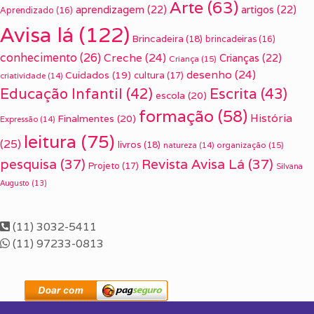
Arte
(63)
aprendizagem
(22)
artigos
(22)
Aprendizado
(16)
Avisa lá
(122)
Brincadeira
(18)
brincadeiras
(16)
conhecimento
(26)
Creche
(24)
Crianças
(22)
Criança
(15)
desenho
(24)
Cuidados
(19)
cultura
(17)
criatividade
(14)
Escrita
(43)
Educação Infantil
(42)
escola
(20)
formação
(58)
História
Finalmentes
(20)
Expressão
(14)
leitura
(75)
(25)
livros
(18)
organização
(15)
natureza
(14)
pesquisa
(37)
Revista Avisa Lá
(37)
Projeto
(17)
Silvana
Augusto
(13)
(11) 3032-5411
(11) 97233-0813