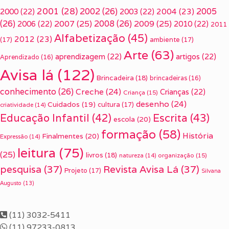
2001
(28)
2002
(26)
2005
2000
(22)
2003
(22)
2004
(23)
(26)
2007
(25)
2008
(26)
2009
(25)
2006
(22)
2010
(22)
2011
Alfabetização
(45)
2012
(23)
(17)
ambiente
(17)
Arte
(63)
aprendizagem
(22)
artigos
(22)
Aprendizado
(16)
Avisa lá
(122)
Brincadeira
(18)
brincadeiras
(16)
conhecimento
(26)
Creche
(24)
Crianças
(22)
Criança
(15)
desenho
(24)
Cuidados
(19)
cultura
(17)
criatividade
(14)
Escrita
(43)
Educação Infantil
(42)
escola
(20)
formação
(58)
História
Finalmentes
(20)
Expressão
(14)
leitura
(75)
(25)
livros
(18)
organização
(15)
natureza
(14)
pesquisa
(37)
Revista Avisa Lá
(37)
Projeto
(17)
Silvana
Augusto
(13)
(11) 3032-5411
(11) 97233-0813