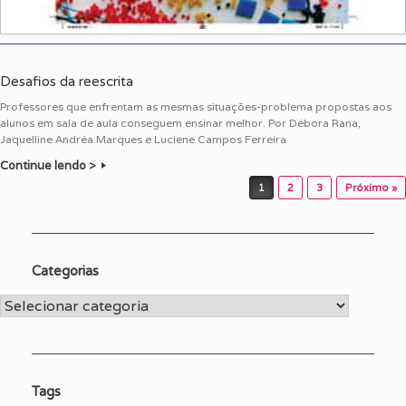
Desafios da reescrita
Professores que enfrentam as mesmas situações-problema propostas aos
alunos em sala de aula conseguem ensinar melhor. Por Débora Rana,
Jaquelline Andréa Marques e Luciene Campos Ferreira
Continue lendo >
Post navigation
1
2
3
Próximo »
Categorias
Categorias
Tags