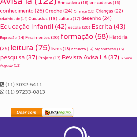
Avisa lá
(122)
Brincadeira
(18)
brincadeiras
(16)
conhecimento
(26)
Creche
(24)
Crianças
(22)
Criança
(15)
desenho
(24)
Cuidados
(19)
cultura
(17)
criatividade
(14)
Escrita
(43)
Educação Infantil
(42)
escola
(20)
formação
(58)
História
Finalmentes
(20)
Expressão
(14)
leitura
(75)
(25)
livros
(18)
organização
(15)
natureza
(14)
pesquisa
(37)
Revista Avisa Lá
(37)
Projeto
(17)
Silvana
Augusto
(13)
(11) 3032-5411
(11) 97233-0813