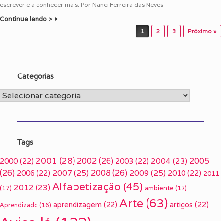
escrever e a conhecer mais. Por Nanci Ferreira das Neves
Continue lendo >
Post navigation
1
2
3
Próximo »
Categorias
Categorias
Tags
2001
(28)
2002
(26)
2005
2000
(22)
2003
(22)
2004
(23)
(26)
2007
(25)
2008
(26)
2009
(25)
2006
(22)
2010
(22)
2011
Alfabetização
(45)
2012
(23)
(17)
ambiente
(17)
Arte
(63)
aprendizagem
(22)
artigos
(22)
Aprendizado
(16)