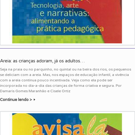
Areia: as crianças adoram, já os adultos…
Seja na praia ou no parquinho, no quintal ou na beira dos rios, os pequenos
se deliciam com a areia. Mas, nos espaços de educação infantil, a vivência
com a areia continua pouco incentivada. Veja como ela pode ser
incorporada no dia-a-dia das crianças de forma criativa e segura. Por
Damaris Gomes Maranhão e Cisele Ortiz
Continue lendo >