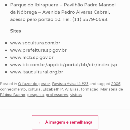
Parque do Ibirapuera – Pavilhão Padre Manoel
da Nóbrega – Avenida Pedro Álvares Cabral,
acesso pelo portão 10. Tel.: (11) 5579-0593.
Sites
www.socultura.com.br
www.prefeitura.sp.gov.br
www.mcb.sp.gov.br
www.bb.com.br/appbb/portal/bb/ctr/index.jsp
www.itaucultural.org.br
Posted in
O fazer do gestor
,
Revista Avisa lá #23
and tagged
2005
,
conhecimento
,
cultura
,
Elizabeth P. W. Elias
,
formação
,
Maristela de
Fátima Bueno
,
pesquisa
,
professores
,
visitas
.
Post navigation
←
À imagem e semelhança