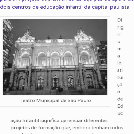
dois centros de educação infantil da capital paulista
Di
rig
ir
u
m
a
in
sti
tui
çã
o
de
Teatro Municipal de São Paulo
Ed
uc
ação Infantil significa gerenciar diferentes
projetos de formação que, embora tenham todos