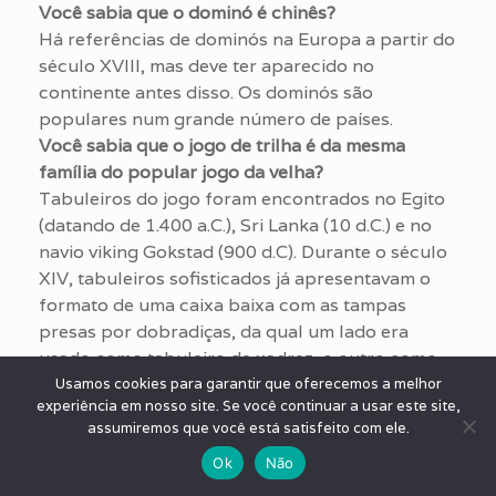
Você sabia que o dominó é chinês?
Há referências de dominós na Europa a partir do
século XVIII, mas deve ter aparecido no
continente antes disso. Os dominós são
populares num grande número de países.
Você sabia que o jogo de trilha é da mesma
família do popular jogo da velha?
Tabuleiros do jogo foram encontrados no Egito
(datando de 1.400 a.C.), Sri Lanka (10 d.C.) e no
navio viking Gokstad (900 d.C). Durante o século
XIV, tabuleiros sofisticados já apresentavam o
formato de uma caixa baixa com as tampas
presas por dobradiças, da qual um lado era
usado como tabuleiro de xadrez, o outro como
tabuleiro de trilha e quando aberta o seu interior
Usamos cookies para garantir que oferecemos a melhor
experiência em nosso site. Se você continuar a usar este site,
servia como tabuleiro de gamão.
assumiremos que você está satisfeito com ele.
Você sabia
que o
Ok
Não
primeiro