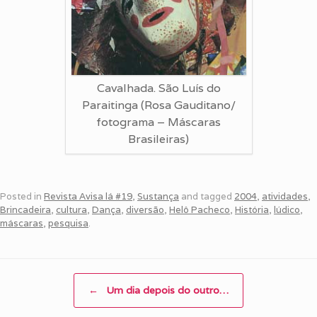
Cavalhada. São Luís do
Paraitinga (Rosa Gauditano/
fotograma – Máscaras
Brasileiras)
Posted in
Revista Avisa lá #19
,
Sustança
and tagged
2004
,
atividades
,
Brincadeira
,
cultura
,
Dança
,
diversão
,
Helô Pacheco
,
História
,
lúdico
,
máscaras
,
pesquisa
.
Post navigation
←
Um dia depois do outro…