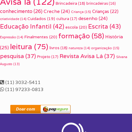
Avisa lá
(122)
Brincadeira
(18)
brincadeiras
(16)
conhecimento
(26)
Creche
(24)
Crianças
(22)
Criança
(15)
desenho
(24)
Cuidados
(19)
cultura
(17)
criatividade
(14)
Escrita
(43)
Educação Infantil
(42)
escola
(20)
formação
(58)
História
Finalmentes
(20)
Expressão
(14)
leitura
(75)
(25)
livros
(18)
organização
(15)
natureza
(14)
pesquisa
(37)
Revista Avisa Lá
(37)
Projeto
(17)
Silvana
Augusto
(13)
(11) 3032-5411
(11) 97233-0813