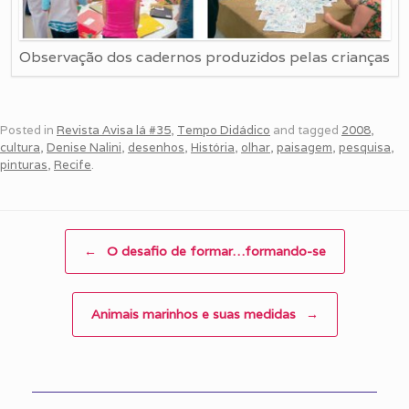
Observação dos cadernos produzidos pelas crianças
Posted in
Revista Avisa lá #35
,
Tempo Didádico
and tagged
2008
,
cultura
,
Denise Nalini
,
desenhos
,
História
,
olhar
,
paisagem
,
pesquisa
,
pinturas
,
Recife
.
Post navigation
←
O desafio de formar…formando-se
Animais marinhos e suas medidas
→