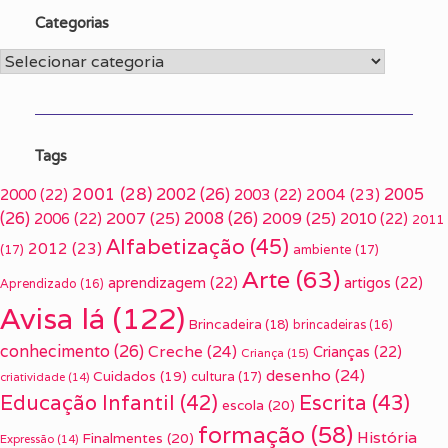
Categorias
Categorias
Tags
2001
(28)
2002
(26)
2005
2000
(22)
2003
(22)
2004
(23)
(26)
2007
(25)
2008
(26)
2009
(25)
2006
(22)
2010
(22)
2011
Alfabetização
(45)
2012
(23)
(17)
ambiente
(17)
Arte
(63)
aprendizagem
(22)
artigos
(22)
Aprendizado
(16)
Avisa lá
(122)
Brincadeira
(18)
brincadeiras
(16)
conhecimento
(26)
Creche
(24)
Crianças
(22)
Criança
(15)
desenho
(24)
Cuidados
(19)
cultura
(17)
criatividade
(14)
Escrita
(43)
Educação Infantil
(42)
escola
(20)
formação
(58)
História
Finalmentes
(20)
Expressão
(14)