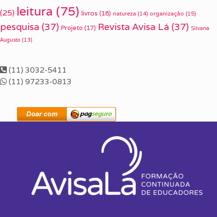
leitura
(75)
(25)
livros
(18)
organização
(15)
natureza
(14)
pesquisa
(37)
Revista Avisa Lá
(37)
Projeto
(17)
Silvana
Augusto
(13)
(11) 3032-5411
(11) 97233-0813