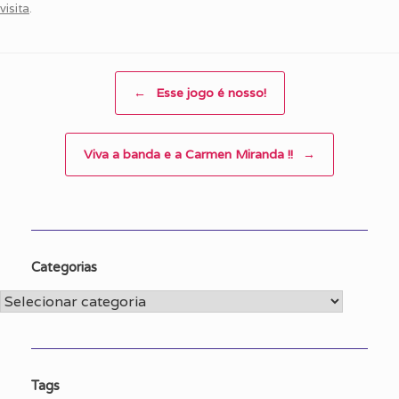
visita
.
Post navigation
←
Esse jogo é nosso!
Viva a banda e a Carmen Miranda !!
→
Categorias
Categorias
Tags