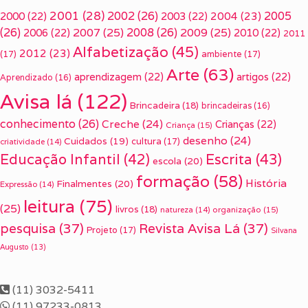
2001
(28)
2002
(26)
2005
2000
(22)
2003
(22)
2004
(23)
(26)
2007
(25)
2008
(26)
2009
(25)
2006
(22)
2010
(22)
2011
Alfabetização
(45)
2012
(23)
(17)
ambiente
(17)
Arte
(63)
aprendizagem
(22)
artigos
(22)
Aprendizado
(16)
Avisa lá
(122)
Brincadeira
(18)
brincadeiras
(16)
conhecimento
(26)
Creche
(24)
Crianças
(22)
Criança
(15)
desenho
(24)
Cuidados
(19)
cultura
(17)
criatividade
(14)
Escrita
(43)
Educação Infantil
(42)
escola
(20)
formação
(58)
História
Finalmentes
(20)
Expressão
(14)
leitura
(75)
(25)
livros
(18)
organização
(15)
natureza
(14)
pesquisa
(37)
Revista Avisa Lá
(37)
Projeto
(17)
Silvana
Augusto
(13)
(11) 3032-5411
(11) 97233-0813