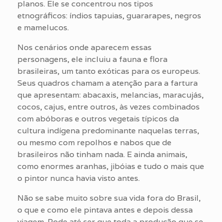
planos. Ele se concentrou nos tipos
etnográficos: índios tapuias, guararapes, negros
e mamelucos.
Nos cenários onde aparecem essas
personagens, ele incluiu a fauna e flora
brasileiras, um tanto exóticas para os europeus.
Seus quadros chamam a atenção para a fartura
que apresentam: abacaxis, melancias, maracujás,
cocos, cajus, entre outros, às vezes combinados
com abóboras e outros vegetais típicos da
cultura indígena predominante naquelas terras,
ou mesmo com repolhos e nabos que de
brasileiros não tinham nada. E ainda animais,
como enormes aranhas, jibóias e tudo o mais que
o pintor nunca havia visto antes.
Não se sabe muito sobre sua vida fora do Brasil,
o que e como ele pintava antes e depois dessa
viagem. Pode até ser que toda a produção que se