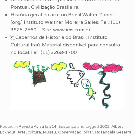
Pontual. Civilização Brasileira.
História geral da arte no Brasil.Walter Zanini
(org.) Instituto Walther Moreira Salles. Tel.: (11)
3825-2560 – Site: www.ims.com.br
Cadernos de História do Brasil. Instituto
Cultural Itaú. Material disponível para consulta
no local.Tel.: (11) 3268-1700
Posted in
Revista Avisa lá #14
,
Sustança
and tagged
2003
,
Albert
Eckhout
,
Arte
,
cultura
,
Museu
,
Observação
,
olhar
,
Rosangela Bezerra
,