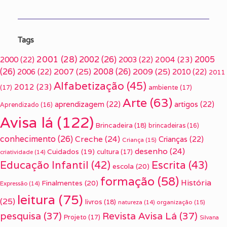
Tags
2001
(28)
2002
(26)
2005
2000
(22)
2003
(22)
2004
(23)
(26)
2007
(25)
2008
(26)
2009
(25)
2006
(22)
2010
(22)
2011
Alfabetização
(45)
2012
(23)
(17)
ambiente
(17)
Arte
(63)
aprendizagem
(22)
artigos
(22)
Aprendizado
(16)
Avisa lá
(122)
Brincadeira
(18)
brincadeiras
(16)
conhecimento
(26)
Creche
(24)
Crianças
(22)
Criança
(15)
desenho
(24)
Cuidados
(19)
cultura
(17)
criatividade
(14)
Escrita
(43)
Educação Infantil
(42)
escola
(20)
formação
(58)
História
Finalmentes
(20)
Expressão
(14)
leitura
(75)
(25)
livros
(18)
organização
(15)
natureza
(14)
pesquisa
(37)
Revista Avisa Lá
(37)
Projeto
(17)
Silvana