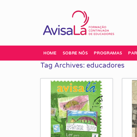
Skip
to
content
HOME
SOBRE NÓS
PROGRAMAS
PAR
Tag Archives:
educadores