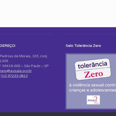
DEREÇO:
Selo Tolerância Zero
 Pedroso de Morais, 103, conj
1305
: 05419-000 – São Paulo – SP
tato@avisala.org.br
:
(11) 97233-0813