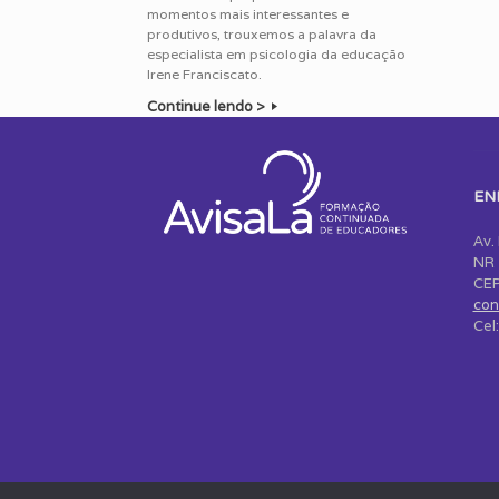
momentos mais interessantes e
produtivos, trouxemos a palavra da
especialista em psicologia da educação
Irene Franciscato.
Continue lendo >
EN
Av.
NR 
CEP
con
Cel