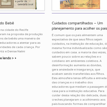
 do Bebê
Cuidados compartilhados – Um
planejamento para acolher os pai
 na cidade do Recife
aram na proposta de produção
É comum que os pais alimentem uma
uns de bebês uma maneira de
expectativa de que seus filhos sejam
 educadores a atentar para as
cuidados, na instituição de educação, d
aridades de cada criança. Por
mesma forma individualizada como sã
rtiz e Denise Nalini
cuidados em casa. a maioria das vezes,
sabem pouco sobre as relações e o
e lendo >
cotidiano em ambientes coletivos. A
desinformação aumenta as dúvidas,
gera ansiedade e insegurança, que
acabam sendo transferidas aos filhos.
Esta atmosfera tensa dificulta a entrada
das crianças e o trabalho dos
educadores que mediam a passagem d
casa para a instituição educativa. Para
cuidar desta relação tão delicada, duas
creches planejaram o acolhimento aos
pais buscando formas de compartilhar