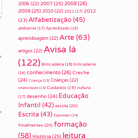
2007
(25)
2008
(26)
2006
(22)
2009
(25)
2010
(22)
2012
2011
(17)
Alfabetização
(45)
(23)
ambiente
(17)
Aprendizado
(16)
Arte
(63)
s
aprendizagem
(22)
Avisa lá
artigos
(22)
a
(122)
o
Brincadeira
(18)
brincadeiras
conhecimento
(26)
Creche
(16)
(24)
Crianças
(22)
Criança
(15)
Cuidados
(19)
cultura
criatividade
(14)
Educação
desenho
(24)
(17)
Infantil
(42)
escola
(20)
e
Escrita
(43)
Expressão
(14)
formação
Finalmentes
(20)
leitura
(58)
História
(25)