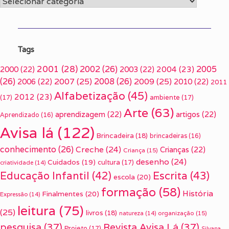
Categorias
Tags
2001
(28)
2002
(26)
2005
2000
(22)
2003
(22)
2004
(23)
(26)
2007
(25)
2008
(26)
2009
(25)
2006
(22)
2010
(22)
2011
Alfabetização
(45)
2012
(23)
(17)
ambiente
(17)
Arte
(63)
aprendizagem
(22)
artigos
(22)
Aprendizado
(16)
Avisa lá
(122)
Brincadeira
(18)
brincadeiras
(16)
conhecimento
(26)
Creche
(24)
Crianças
(22)
Criança
(15)
desenho
(24)
Cuidados
(19)
cultura
(17)
criatividade
(14)
Escrita
(43)
Educação Infantil
(42)
escola
(20)
formação
(58)
História
Finalmentes
(20)
Expressão
(14)
leitura
(75)
(25)
livros
(18)
organização
(15)
natureza
(14)
pesquisa
(37)
Revista Avisa Lá
(37)
Projeto
(17)
Silvana