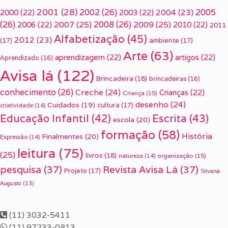
2001
(28)
2002
(26)
2005
2000
(22)
2003
(22)
2004
(23)
(26)
2007
(25)
2008
(26)
2009
(25)
2006
(22)
2010
(22)
2011
Alfabetização
(45)
2012
(23)
(17)
ambiente
(17)
Arte
(63)
aprendizagem
(22)
artigos
(22)
Aprendizado
(16)
Avisa lá
(122)
Brincadeira
(18)
brincadeiras
(16)
conhecimento
(26)
Creche
(24)
Crianças
(22)
Criança
(15)
desenho
(24)
Cuidados
(19)
cultura
(17)
criatividade
(14)
Escrita
(43)
Educação Infantil
(42)
escola
(20)
formação
(58)
História
Finalmentes
(20)
Expressão
(14)
leitura
(75)
(25)
livros
(18)
organização
(15)
natureza
(14)
pesquisa
(37)
Revista Avisa Lá
(37)
Projeto
(17)
Silvana
Augusto
(13)
(11) 3032-5411
(11) 97233-0813