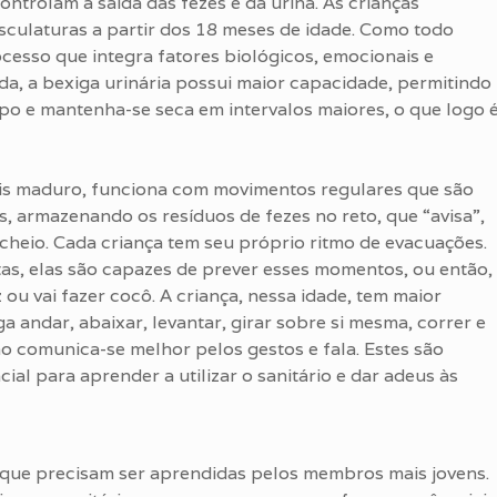
controlam a saída das fezes e da urina. As crianças
culaturas a partir dos 18 meses de idade. Como todo
cesso que integra fatores biológicos, emocionais e
ida, a bexiga urinária possui maior capacidade, permitindo
mpo e mantenha-se seca em intervalos maiores, o que logo 
is maduro, funciona com movimentos regulares que são
s, armazenando os resíduos de fezes no reto, que “avisa”,
cheio. Cada criança tem seu próprio ritmo de evacuações.
as, elas são capazes de prever esses momentos, ou então,
 ou vai fazer cocô. A criança, nessa idade, tem maior
 andar, abaixar, levantar, girar sobre si mesma, correr e
o comunica-se melhor pelos gestos e fala. Estes são
al para aprender a utilizar o sanitário e dar adeus às
s que precisam ser aprendidas pelos membros mais jovens.