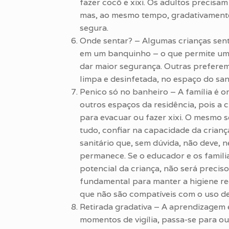
fazer cocô e xixi. Os adultos precisam
mas, ao mesmo tempo, gradativamente,
segura.
Onde sentar? – Algumas crianças sent
em um banquinho – o que permite um
dar maior segurança. Outras preferem
limpa e desinfetada, no espaço do sani
Penico só no banheiro – A família é 
outros espaços da residência, pois a
para evacuar ou fazer xixi. O mesmo s
tudo, confiar na capacidade da crianç
sanitário que, sem dúvida, não deve, n
permanece. Se o educador e os famili
potencial da criança, não será precis
fundamental para manter a higiene req
que não são compatíveis com o uso de 
Retirada gradativa – A aprendizagem é
momentos de vigília, passa-se para out