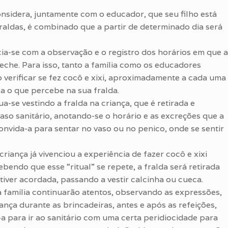
sidera, juntamente com o educador, que seu filho está
raldas, é combinado que a partir de determinado dia será
cia-se com a observação e o registro dos horários em que a
reche. Para isso, tanto a família como os educadores
o verificar se fez cocô e xixi, aproximadamente a cada uma
 o que percebe na sua fralda.
a-se vestindo a fralda na criança, que é retirada e
so sanitário, anotando-se o horário e as excreções que a
 convida-a para sentar no vaso ou no penico, onde se sentir
iança já vivenciou a experiência de fazer cocô e xixi
bendo que esse “ritual” se repete, a fralda será retirada
tiver acordada, passando a vestir calcinha ou cueca.
a família continuarão atentos, observando as expressões,
ça durante as brincadeiras, antes e após as refeições,
a para ir ao sanitário com uma certa peridiocidade para