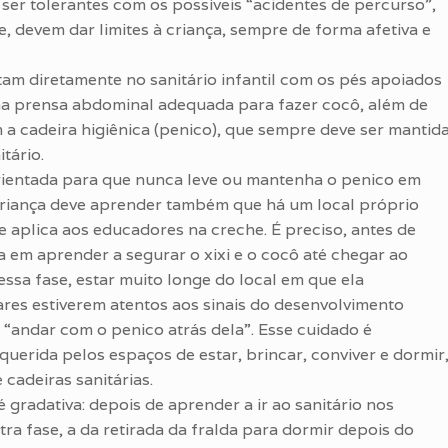
 ser tolerantes com os possíveis “acidentes de percurso”,
 devem dar limites à criança, sempre de forma afetiva e
am diretamente no sanitário infantil com os pés apoiados
a prensa abdominal adequada para fazer cocô, além de
 a cadeira higiênica (penico), que sempre deve ser mantid
tário.
orientada para que nunca leve ou mantenha o penico em
 criança deve aprender também que há um local próprio
e aplica aos educadores na creche. É preciso, antes de
a em aprender a segurar o xixi e o cocô até chegar ao
essa fase, estar muito longe do local em que ela
ares estiverem atentos aos sinais do desenvolvimento
o “andar com o penico atrás dela”. Esse cuidado é
uerida pelos espaços de estar, brincar, conviver e dormir
cadeiras sanitárias.
 gradativa: depois de aprender a ir ao sanitário nos
ra fase, a da retirada da fralda para dormir depois do