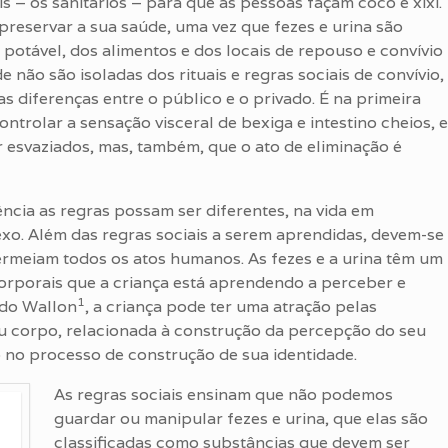
s – os sanitários – para que as pessoas façam cocô e xixi.
eservar a sua saúde, uma vez que fezes e urina são
 potável, dos alimentos e dos locais de repouso e convívio
 não são isoladas dos rituais e regras sociais de convívio,
s diferenças entre o público e o privado. É na primeira
trolar a sensação visceral de bexiga e intestino cheios, e
er esvaziados, mas, também, que o ato de eliminação é
cia as regras possam ser diferentes, na vida em
exo. Além das regras sociais a serem aprendidas, devem-se
ermeiam todos os atos humanos. As fezes e a urina têm um
corporais que a criança está aprendendo a perceber e
1
ndo Wallon
, a criança pode ter uma atração pelas
u corpo, relacionada à construção da percepção do seu
o no processo de construção de sua identidade.
As regras sociais ensinam que não podemos
guardar ou manipular fezes e urina, que elas são
classificadas como substâncias que devem ser