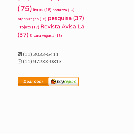
(75)
livros
(18)
natureza
(14)
pesquisa
(37)
organização
(15)
Revista Avisa Lá
Projeto
(17)
é
(37)
Silvana Augusto
(13)
(11) 3032-5411
(11) 97233-0813