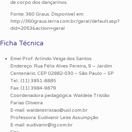
de corpo dos dançarinos.
Fonte: 360 Graus. Disponível em:
http://360graus.terra.com.br/geral/default.asp?
did=2053&action=geral
Ficha Técnica
Emei Prof. Arlindo Veiga dos Santos
Endereço: Rua Félix Alves Pereira, 9 – Jardim
Centenário. CEP 02882-030 – São Paulo – SP
Tel.: (11) 3851-8885
Fax: (11) 3984-9879
Coordenadora pedagógica: Waldete Tristão
Farias Oliveira
E-mail: waldetetristao@uol.com.br
Professora: Eudivanir Leite Assumpção
E-mail: eudivanir@ig.com.br