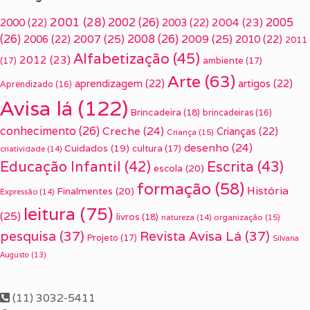
2001
(28)
2002
(26)
2005
2000
(22)
2003
(22)
2004
(23)
(26)
2007
(25)
2008
(26)
2009
(25)
2006
(22)
2010
(22)
2011
Alfabetização
(45)
2012
(23)
(17)
ambiente
(17)
Arte
(63)
aprendizagem
(22)
artigos
(22)
Aprendizado
(16)
Avisa lá
(122)
Brincadeira
(18)
brincadeiras
(16)
conhecimento
(26)
Creche
(24)
Crianças
(22)
Criança
(15)
desenho
(24)
Cuidados
(19)
cultura
(17)
criatividade
(14)
Escrita
(43)
Educação Infantil
(42)
escola
(20)
formação
(58)
História
Finalmentes
(20)
Expressão
(14)
leitura
(75)
(25)
livros
(18)
organização
(15)
natureza
(14)
pesquisa
(37)
Revista Avisa Lá
(37)
Projeto
(17)
Silvana
Augusto
(13)
(11) 3032-5411