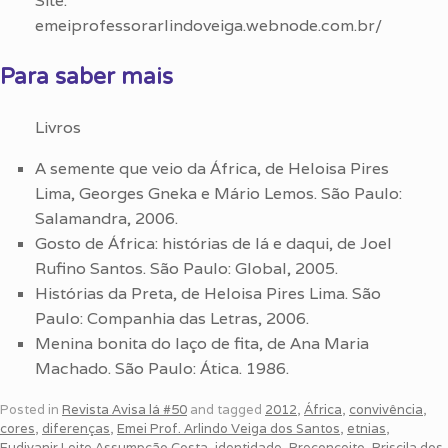
Site:
emeiprofessorarlindoveiga.webnode.com.br/
Para saber mais
Livros
A semente que veio da África, de Heloisa Pires
Lima, Georges Gneka e Mário Lemos. São Paulo:
Salamandra, 2006.
Gosto de África: histórias de lá e daqui, de Joel
Rufino Santos. São Paulo: Global, 2005.
Histórias da Preta, de Heloisa Pires Lima. São
Paulo: Companhia das Letras, 2006.
Menina bonita do laço de fita, de Ana Maria
Machado. São Paulo: Ática. 1986.
Posted in
Revista Avisa lá #50
and tagged
2012
,
África
,
convivência
,
cores
,
diferenças
,
Emei Prof. Arlindo Veiga dos Santos
,
etnias
,
Eudivanir Leite Assumpção Costa
,
identidade
,
Preconceito
,
Priscila dos