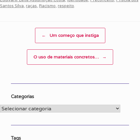
Santos Silva
,
raças
,
Racismo
,
respeito
.
Post navigation
←
Um começo que instiga
O uso de materiais concretos…
→
Categorias
Categorias
Tags