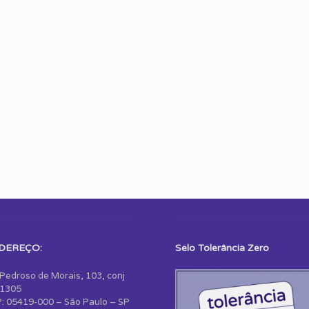
DEREÇO:
Selo Tolerância Zero
 Pedroso de Morais, 103, conj
1305
: 05419-000 – São Paulo – SP