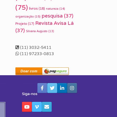
(75)
livros
(18)
natureza
(14)
pesquisa
(37)
organização
(15)
Revista Avisa Lá
Projeto
(17)
(37)
Silvana Augusto
(13)
(11) 3032-5411
(11) 97233-0813
Siga-nos