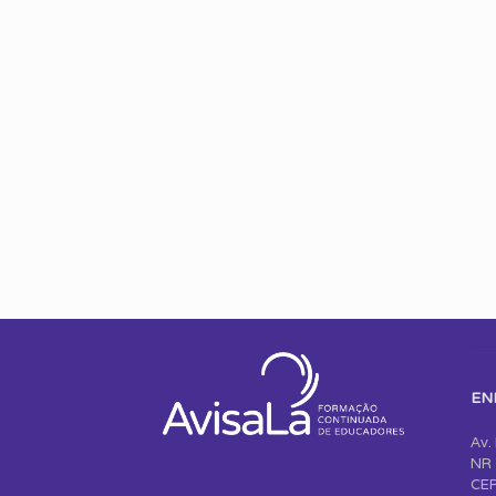
EN
Av.
NR 
CEP