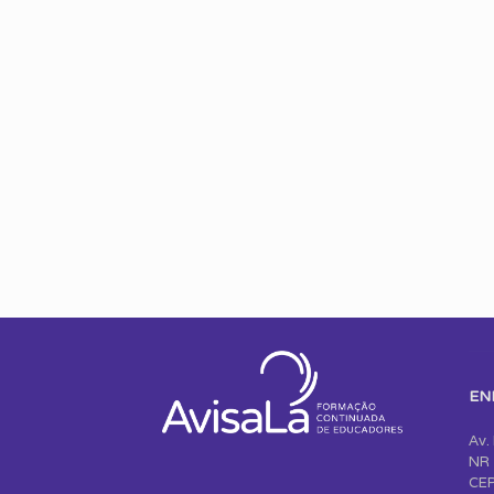
EN
Av.
NR 
CEP