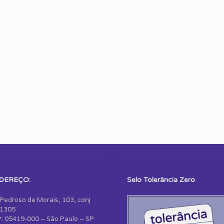
DEREÇO:
Selo Tolerância Zero
 Pedroso de Morais, 103, conj
1305
: 05419-000 – São Paulo – SP