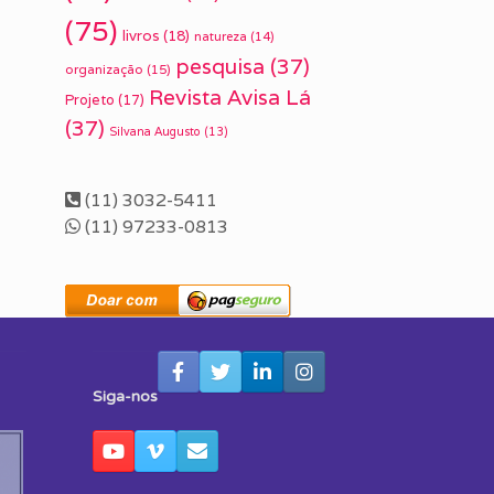
(75)
livros
(18)
natureza
(14)
pesquisa
(37)
organização
(15)
Revista Avisa Lá
Projeto
(17)
(37)
Silvana Augusto
(13)
(11) 3032-5411
(11) 97233-0813
Siga-nos