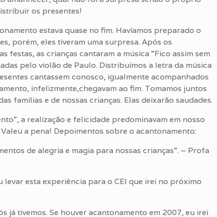
stribuir os presentes!
tonamento estava quase no fim. Havíamos preparado o
s, porém, eles tiveram uma surpresa. Após os
s festas, as crianças cantaram a música “Fico assim sem
das pelo violão de Paulo. Distribuímos a letra da música
presentes cantassem conosco, igualmente acompanhados
amento, infelizmente,chegavam ao fim. Tomamos juntos
s famílias e de nossas crianças. Elas deixarão saudades.
nto”, a realização e felicidade predominavam em nosso
 Valeu a pena! Depoimentos sobre o acantonamento:
ntos de alegria e magia para nossas crianças”. – Profa
u levar esta experiência para o CEI que irei no próximo
s já tivemos. Se houver acantonamento em 2007, eu irei