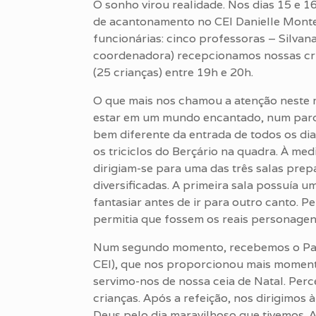
O sonho virou realidade. Nos dias 15 e 
de acantonamento no CEI Danielle Monteir
funcionárias: cinco professoras – Silvana
coordenadora) recepcionamos nossas cri
(25 crianças) entre 19h e 20h.
O que mais nos chamou a atenção neste m
estar em um mundo encantado, num parqu
bem diferente da entrada de todos os d
os triciclos do Berçário na quadra. À med
dirigiam-se para uma das três salas pre
diversificadas. A primeira sala possuía 
fantasiar antes de ir para outro canto. P
permitia que fossem os reais personage
Num segundo momento, recebemos o Paulo 
CEI), que nos proporcionou mais momento
servimo-nos de nossa ceia de Natal. Per
crianças. Após a refeição, nos dirigimos
Deus pelo dia maravilhoso que tivemos. 