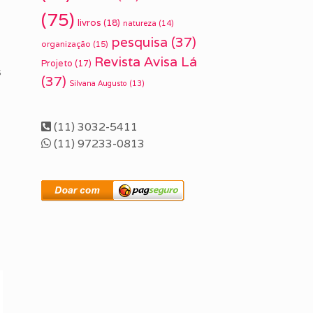
(75)
livros
(18)
natureza
(14)
pesquisa
(37)
organização
(15)
Revista Avisa Lá
Projeto
(17)
s
(37)
Silvana Augusto
(13)
(11) 3032-5411
(11) 97233-0813