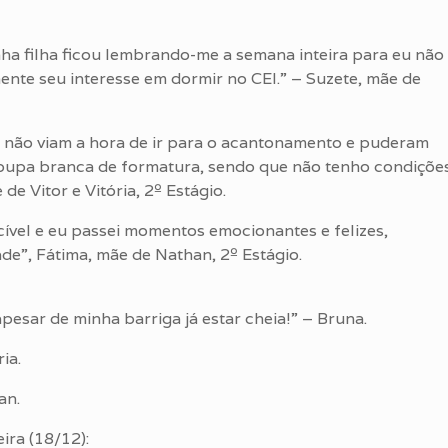
nha filha ficou lembrando-me a semana inteira para eu não
ente seu interesse em dormir no CEI.” – Suzete, mãe de
os não viam a hora de ir para o acantonamento e puderam
 roupa branca de formatura, sendo que não tenho condiçõe
de Vitor e Vitória, 2º Estágio.
cível e eu passei momentos emocionantes e felizes,
ade”, Fátima, mãe de Nathan, 2º Estágio.
apesar de minha barriga já estar cheia!” – Bruna.
ia.
an.
ira (18/12):