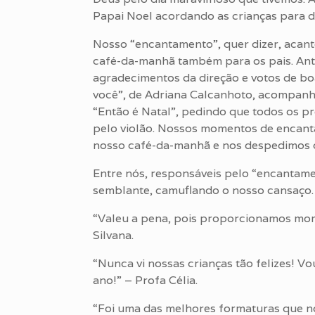
Papai Noel acordando as crianças para di
Nosso “encantamento”, quer dizer, acan
café-da-manhã também para os pais. Ante
agradecimentos da direção e votos de boa
você”, de Adriana Calcanhoto, acompanha
“Então é Natal”, pedindo que todos os 
pelo violão. Nossos momentos de encant
nosso café-da-manhã e nos despedimos da
Entre nós, responsáveis pelo “encantame
semblante, camuflando o nosso cansaço.
“Valeu a pena, pois proporcionamos mome
Silvana.
“Nunca vi nossas crianças tão felizes! Vo
ano!” – Profa Célia.
“Foi uma das melhores formaturas que nó