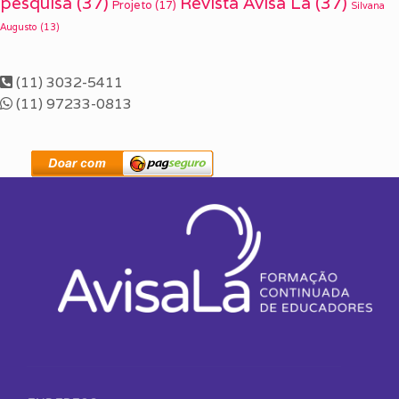
pesquisa
(37)
Revista Avisa Lá
(37)
Projeto
(17)
Silvana
Augusto
(13)
(11) 3032-5411
(11) 97233-0813