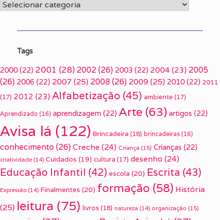
Categorias
Tags
2001
(28)
2002
(26)
2005
2000
(22)
2003
(22)
2004
(23)
(26)
2007
(25)
2008
(26)
2009
(25)
2006
(22)
2010
(22)
2011
Alfabetização
(45)
2012
(23)
(17)
ambiente
(17)
Arte
(63)
aprendizagem
(22)
artigos
(22)
Aprendizado
(16)
Avisa lá
(122)
Brincadeira
(18)
brincadeiras
(16)
conhecimento
(26)
Creche
(24)
Crianças
(22)
Criança
(15)
desenho
(24)
Cuidados
(19)
cultura
(17)
criatividade
(14)
Escrita
(43)
Educação Infantil
(42)
escola
(20)
formação
(58)
História
Finalmentes
(20)
Expressão
(14)
leitura
(75)
(25)
livros
(18)
organização
(15)
natureza
(14)