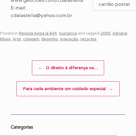
www.geocities.com/cdalastella.
cartão postal
E-mail:
cdalastella@yahoo.com.br
Posted in
Revista Avisa lá #24
,
Sustança
and tagged
2005
,
Adriana
Klisys
,
Arte
,
colagem
,
desenho
,
interação
,
recortes
.
Post navigation
←
O direito à diferença na…
Para cada ambiente um cuidado especial
→
Categorias