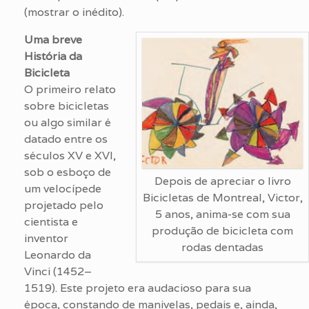
(mostrar o inédito).
Uma breve
História da
Bicicleta
O primeiro relato
sobre bicicletas
ou algo similar é
datado entre os
séculos XV e XVI,
sob o esboço de
Depois de apreciar o livro
um velocípede
Bicicletas de Montreal, Victor,
projetado pelo
5 anos, anima-se com sua
cientista e
produção de bicicleta com
inventor
rodas dentadas
Leonardo da
Vinci (1452–
1519). Este projeto era audacioso para sua
época, constando de manivelas, pedais e, ainda,