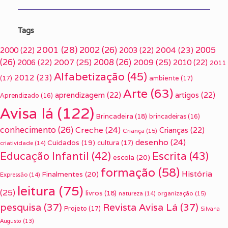
Tags
2001
(28)
2002
(26)
2005
2000
(22)
2003
(22)
2004
(23)
(26)
2007
(25)
2008
(26)
2009
(25)
2006
(22)
2010
(22)
2011
Alfabetização
(45)
2012
(23)
(17)
ambiente
(17)
Arte
(63)
aprendizagem
(22)
artigos
(22)
Aprendizado
(16)
Avisa lá
(122)
Brincadeira
(18)
brincadeiras
(16)
conhecimento
(26)
Creche
(24)
Crianças
(22)
Criança
(15)
desenho
(24)
Cuidados
(19)
cultura
(17)
criatividade
(14)
Escrita
(43)
Educação Infantil
(42)
escola
(20)
formação
(58)
História
Finalmentes
(20)
Expressão
(14)
leitura
(75)
(25)
livros
(18)
organização
(15)
natureza
(14)
pesquisa
(37)
Revista Avisa Lá
(37)
Projeto
(17)
Silvana
Augusto
(13)