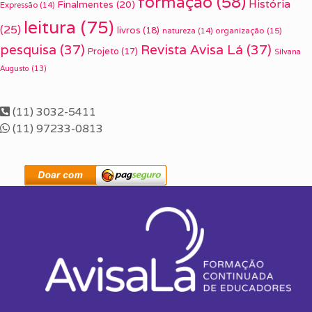
formação
(58)
História
Finalmentes
(20)
Expressão
(14)
leitura
(75)
(25)
livros
(18)
organização
(15)
natureza
(14)
pesquisa
(37)
Revista Avisa Lá
(37)
Projeto
(17)
Silvana
Augusto
(13)
(11) 3032-5411
(11) 97233-0813