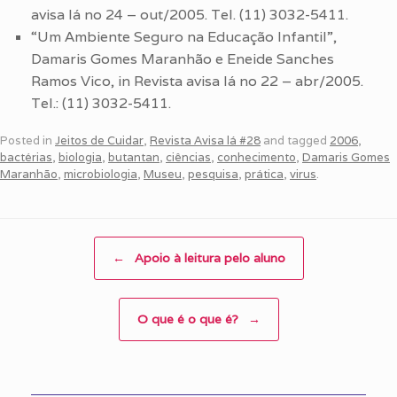
avisa lá no 24 – out/2005. Tel. (11) 3032-5411.
“Um Ambiente Seguro na Educação Infantil”,
Damaris Gomes Maranhão e Eneide Sanches
Ramos Vico, in Revista avisa lá no 22 – abr/2005.
Tel.: (11) 3032-5411.
Posted in
Jeitos de Cuidar
,
Revista Avisa lá #28
and tagged
2006
,
bactérias
,
biologia
,
butantan
,
ciências
,
conhecimento
,
Damaris Gomes
Maranhão
,
microbiologia
,
Museu
,
pesquisa
,
prática
,
virus
.
Post navigation
←
Apoio à leitura pelo aluno
O que é o que é?
→