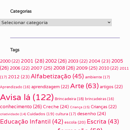
Categorias
Categorias
Tags
2001
(28)
2002
(26)
2005
2000
(22)
2003
(22)
2004
(23)
(26)
2007
(25)
2008
(26)
2009
(25)
2006
(22)
2010
(22)
2011
Alfabetização
(45)
2012
(23)
(17)
ambiente
(17)
Arte
(63)
aprendizagem
(22)
artigos
(22)
Aprendizado
(16)
Avisa lá
(122)
Brincadeira
(18)
brincadeiras
(16)
conhecimento
(26)
Creche
(24)
Crianças
(22)
Criança
(15)
desenho
(24)
Cuidados
(19)
cultura
(17)
criatividade
(14)
Escrita
(43)
Educação Infantil
(42)
escola
(20)