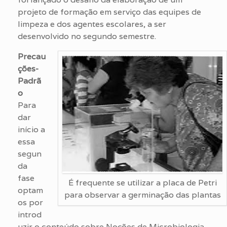
projeto de formação em serviço das equipes de
limpeza e dos agentes escolares, a ser
desenvolvido no segundo semestre.
Precau
ções-
Padrã
o
Para
dar
início a
essa
segun
da
fase
É frequente se utilizar a placa de Petri
optam
para observar a germinação das plantas
os por
introd
uzir o conteúdo sobre Noções de Microbiologia,