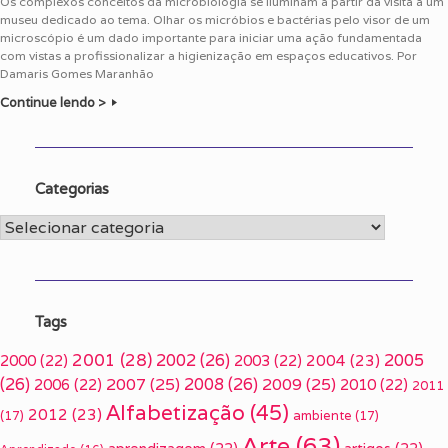
Os complexos conceitos da microbiologia se iluminam a partir da visita a um
museu dedicado ao tema. Olhar os micróbios e bactérias pelo visor de um
microscópio é um dado importante para iniciar uma ação fundamentada
com vistas a profissionalizar a higienização em espaços educativos. Por
Damaris Gomes Maranhão
Continue lendo >
Categorias
Categorias
Tags
2001
(28)
2002
(26)
2005
2000
(22)
2003
(22)
2004
(23)
(26)
2007
(25)
2008
(26)
2009
(25)
2006
(22)
2010
(22)
2011
Alfabetização
(45)
2012
(23)
(17)
ambiente
(17)
Arte
(63)