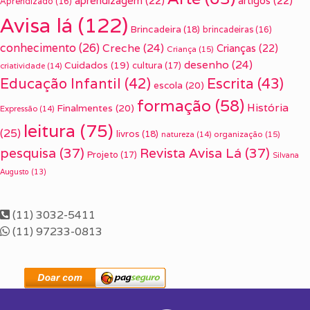
aprendizagem
(22)
artigos
(22)
Aprendizado
(16)
Avisa lá
(122)
Brincadeira
(18)
brincadeiras
(16)
conhecimento
(26)
Creche
(24)
Crianças
(22)
Criança
(15)
desenho
(24)
Cuidados
(19)
cultura
(17)
criatividade
(14)
Escrita
(43)
Educação Infantil
(42)
escola
(20)
formação
(58)
História
Finalmentes
(20)
Expressão
(14)
leitura
(75)
(25)
livros
(18)
organização
(15)
natureza
(14)
pesquisa
(37)
Revista Avisa Lá
(37)
Projeto
(17)
Silvana
Augusto
(13)
(11) 3032-5411
(11) 97233-0813