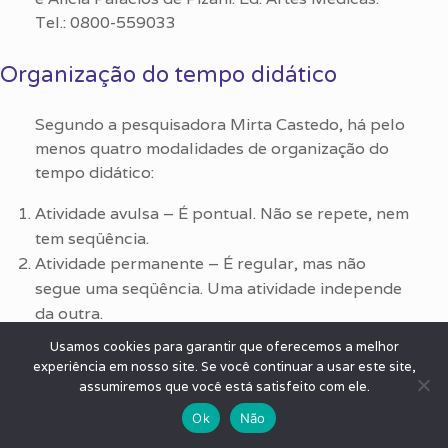
Tel.: 0800-559033
Organização do tempo didático
Segundo a pesquisadora Mirta Castedo, há pelo
menos quatro modalidades de organização do
tempo didático:
Atividade avulsa – É pontual. Não se repete, nem
tem seqüência.
Atividade permanente – É regular, mas não
segue uma seqüência. Uma atividade independe
da outra.
Seqüência – É uma série de atividades que
Usamos cookies para garantir que oferecemos a melhor
seguem uma ordem obrigatória. A nova
experiência em nosso site. Se você continuar a usar este site,
aprendizagem depende da anterior.
assumiremos que você está satisfeito com ele.
Projeto – Seqüência de atividades que, além de
Ok
Não
seguir uma ordem obrigatória, sempre tem como