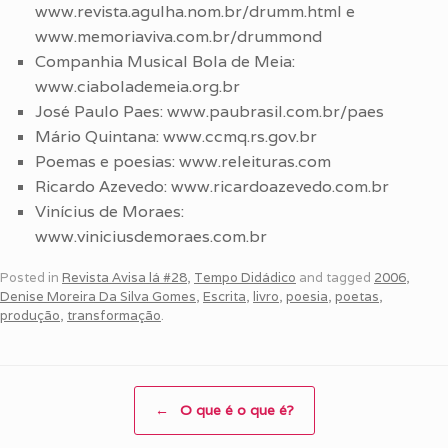
www.revista.agulha.nom.br/drumm.html e
www.memoriaviva.com.br/drummond
Companhia Musical Bola de Meia:
www.ciabolademeia.org.br
José Paulo Paes: www.paubrasil.com.br/paes
Mário Quintana: www.ccmq.rs.gov.br
Poemas e poesias: www.releituras.com
Ricardo Azevedo: www.ricardoazevedo.com.br
Vinícius de Moraes:
www.viniciusdemoraes.com.br
Posted in
Revista Avisa lá #28
,
Tempo Didádico
and tagged
2006
,
Denise Moreira Da Silva Gomes
,
Escrita
,
livro
,
poesia
,
poetas
,
produção
,
transformação
.
Post navigation
←
O que é o que é?