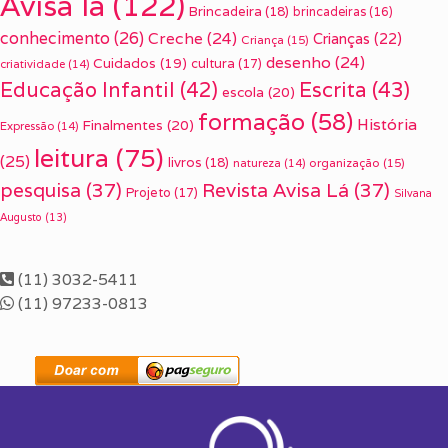
Avisa lá
(122)
Brincadeira
(18)
brincadeiras
(16)
conhecimento
(26)
Creche
(24)
Crianças
(22)
Criança
(15)
desenho
(24)
Cuidados
(19)
cultura
(17)
criatividade
(14)
Escrita
(43)
Educação Infantil
(42)
escola
(20)
formação
(58)
História
Finalmentes
(20)
Expressão
(14)
leitura
(75)
(25)
livros
(18)
organização
(15)
natureza
(14)
pesquisa
(37)
Revista Avisa Lá
(37)
Projeto
(17)
Silvana
Augusto
(13)
(11) 3032-5411
(11) 97233-0813