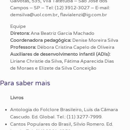
Gaivotas, 535, Vila Tatetuba – São José dos
Campos – SP – Tel: (12) 3912-3027 – E-mail:
demsilva@uol.com.br, flavialenzi@ig.com.br
Equipe
Diretora:
Ana Beatriz Garcia Machado
Coordenadora pedagógica:
Denise Moreira Silva
Professora:
Débora Cristina Capelo de Oliveira
Auxiliares de desenvolvimento infantil (ADIs):
Liriane Christie da Silva, Fátima Aparecida Dias
de Moraes e Elizete da Silva Conceição
Para saber mais
Livros
Antologia do Folclore Brasileiro, Luís da Câmara
Cascudo. Ed. Global. Tel.: (11) 3277-7999.
Cantos Populares do Brasil, Sílvio Romero. Ed.