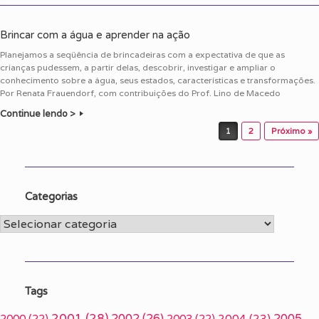
Brincar com a água e aprender na ação
Planejamos a seqüência de brincadeiras com a expectativa de que as
crianças pudessem, a partir delas, descobrir, investigar e ampliar o
conhecimento sobre a água, seus estados, características e transformações.
Por Renata Frauendorf, com contribuições do Prof. Lino de Macedo
Continue lendo >
Post navigation
1
2
Próximo »
Categorias
Categorias
Tags
2001
(28)
2002
(26)
2005
2000
(22)
2003
(22)
2004
(23)