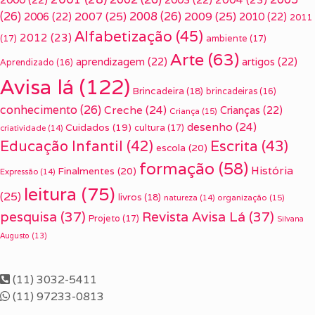
(26)
2007
(25)
2008
(26)
2009
(25)
2006
(22)
2010
(22)
2011
Alfabetização
(45)
2012
(23)
(17)
ambiente
(17)
Arte
(63)
aprendizagem
(22)
artigos
(22)
Aprendizado
(16)
Avisa lá
(122)
Brincadeira
(18)
brincadeiras
(16)
conhecimento
(26)
Creche
(24)
Crianças
(22)
Criança
(15)
desenho
(24)
Cuidados
(19)
cultura
(17)
criatividade
(14)
Escrita
(43)
Educação Infantil
(42)
escola
(20)
formação
(58)
História
Finalmentes
(20)
Expressão
(14)
leitura
(75)
(25)
livros
(18)
organização
(15)
natureza
(14)
pesquisa
(37)
Revista Avisa Lá
(37)
Projeto
(17)
Silvana
Augusto
(13)
(11) 3032-5411
(11) 97233-0813