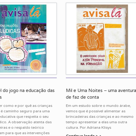
l do jogo na educação das
Mil e Uma Noites – uma aventur
s
de faz de conta
r como e por quê as crianças
Em um estudo sobre o mundo árabe,
 é caminho seguro para uma
vemos que é possível alimentar as
educativa que respeita o seu
brincadeiras das crianças e ao mesmo
dico. A observação atenta das
tempo apresentar a elas uma outra
iras e o respaldo teórico
cultura. Por Adriana Klisys
am para que as intervenções