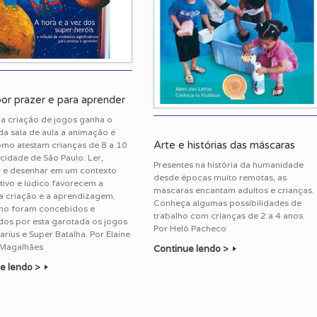
por prazer e para aprender
a criação de jogos ganha o
a sala de aula a animação é
Arte e histórias das máscaras
omo atestam crianças de 8 a 10
cidade de São Paulo. Ler,
Presentes na história da humanidade
r e desenhar em um contexto
desde épocas muito remotas, as
ativo e lúdico favorecem a
máscaras encantam adultos e crianças.
 a criação e a aprendizagem.
Conheça algumas possibilidades de
mo foram concebidos e
trabalho com crianças de 2 a 4 anos.
dos por esta garotada os jogos
Por Helô Pacheco
arius e Super Batalha. Por Elaine
 Magalhães
Continue lendo >
e lendo >