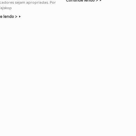
Continue lendo >
cadores sejam apropriadas. Por
Wajskop
e lendo >