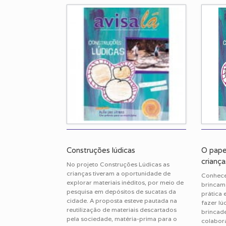
Construções lúdicas
O pape
criança
No projeto Construções Lúdicas as
crianças tiveram a oportunidade de
Conhece
explorar materiais inéditos, por meio de
brincam
pesquisa em depósitos de sucatas da
prática 
cidade. A proposta esteve pautada na
fazer lú
reutilização de materiais descartados
brincade
pela sociedade, matéria-prima para o
colabor