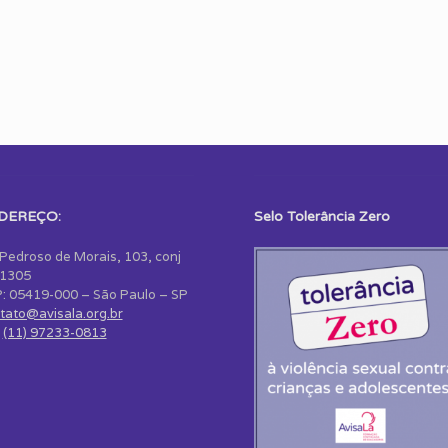
DEREÇO:
Selo Tolerância Zero
 Pedroso de Morais, 103, conj
1305
: 05419-000 – São Paulo – SP
tato@avisala.org.br
:
(11) 97233-0813