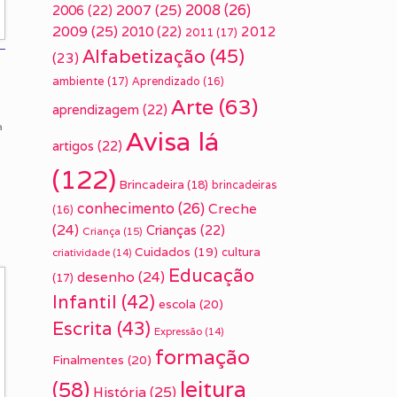
2007
(25)
2008
(26)
2006
(22)
2009
(25)
2010
(22)
2012
2011
(17)
Alfabetização
(45)
(23)
ambiente
(17)
Aprendizado
(16)
Arte
(63)
aprendizagem
(22)
a
Avisa lá
artigos
(22)
(122)
Brincadeira
(18)
brincadeiras
conhecimento
(26)
Creche
(16)
(24)
Crianças
(22)
Criança
(15)
Cuidados
(19)
cultura
criatividade
(14)
Educação
desenho
(24)
(17)
Infantil
(42)
escola
(20)
Escrita
(43)
Expressão
(14)
formação
Finalmentes
(20)
leitura
(58)
História
(25)