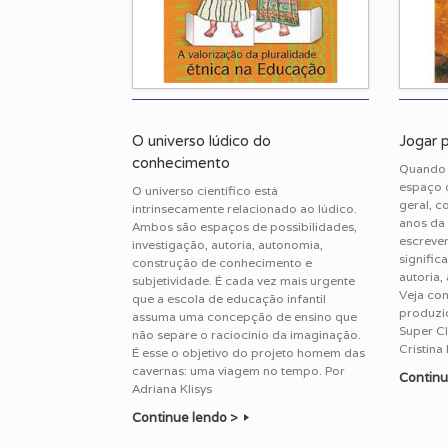
O universo lúdico do
Jogar 
conhecimento
Quando 
espaço d
O universo científico está
geral, c
intrinsecamente relacionado ao lúdico.
anos da 
Ambos são espaços de possibilidades,
escreve
investigação, autoria, autonomia,
signific
construção de conhecimento e
autoria,
subjetividade. É cada vez mais urgente
Veja co
que a escola de educação infantil
produzi
assuma uma concepção de ensino que
Super Cl
não separe o raciocínio da imaginação.
Cristina
É esse o objetivo do projeto homem das
cavernas: uma viagem no tempo. Por
Continu
Adriana Klisys
Continue lendo >