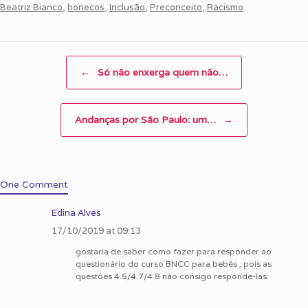
Beatriz Bianco
,
bonecos
,
Inclusão
,
Preconceito
,
Racismo
.
Post navigation
←
Só não enxerga quem não…
Andanças por São Paulo: um…
→
One Comment
Edina Alves
17/10/2019 at 09:13
gostaria de saber como fazer para responder ao
questionário do curso BNCC para bebês , pois as
questões 4.5/4.7/4.8 não consigo responde-las.