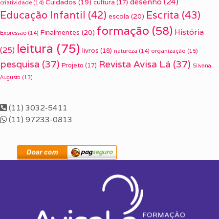
desenho
(24)
Cuidados
(19)
cultura
(17)
criatividade
(14)
Escrita
(43)
Educação Infantil
(42)
escola
(20)
formação
(58)
História
Finalmentes
(20)
Expressão
(14)
leitura
(75)
(25)
livros
(18)
organização
(15)
natureza
(14)
pesquisa
(37)
Revista Avisa Lá
(37)
Projeto
(17)
Silvana
Augusto
(13)
(11) 3032-5411
(11) 97233-0813