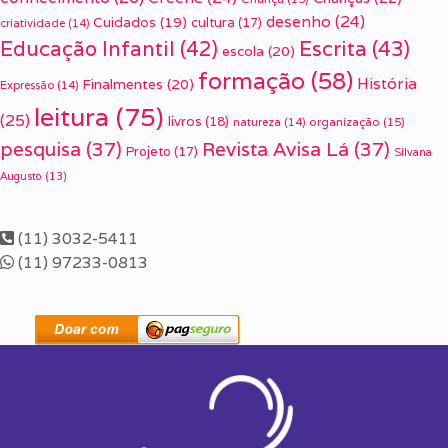
desenho
(24)
Cuidados
(19)
cultura
(17)
criatividade
(14)
Escrita
(43)
Educação Infantil
(42)
escola
(20)
formação
(58)
História
Finalmentes
(20)
Expressão
(14)
leitura
(75)
(25)
livros
(18)
organização
(15)
natureza
(14)
pesquisa
(37)
Revista Avisa Lá
(37)
Projeto
(17)
Silvana
Augusto
(13)
(11) 3032-5411
(11) 97233-0813