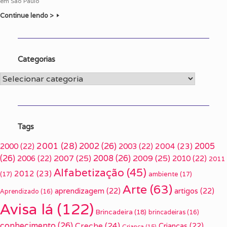
em São Paulo
Continue lendo >
Categorias
Categorias
Tags
2001
(28)
2002
(26)
2005
2000
(22)
2003
(22)
2004
(23)
(26)
2007
(25)
2008
(26)
2009
(25)
2006
(22)
2010
(22)
2011
Alfabetização
(45)
2012
(23)
(17)
ambiente
(17)
Arte
(63)
aprendizagem
(22)
artigos
(22)
Aprendizado
(16)
Avisa lá
(122)
Brincadeira
(18)
brincadeiras
(16)
conhecimento
(26)
Creche
(24)
Crianças
(22)
Criança
(15)