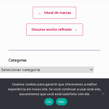
Post navigation
←
Mural de marcas
Discurso escrito refinado
→
Categorias
Categorias
Usamos cookies para garantir que oferecemos a melhor
experiência em nosso site. Se você continuar a usar este site,
Tags
assumiremos que você está satisfeito com ele.
2001
(28)
2002
(26)
2005
Ok
Não
2000
(22)
2003
(22)
2004
(23)
(26)
2007
(25)
2008
(26)
2009
(25)
2006
(22)
2010
(22)
2011