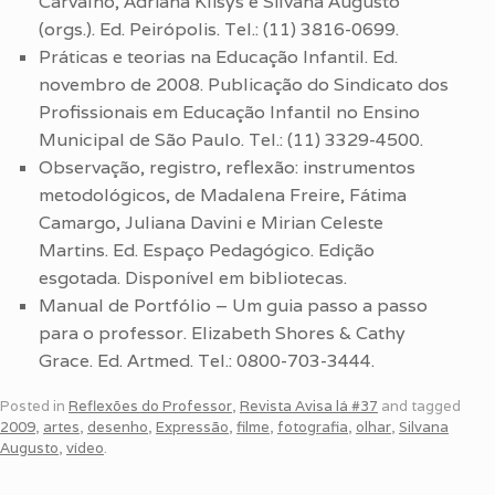
Carvalho, Adriana Klisys e Silvana Augusto
(orgs.). Ed. Peirópolis. Tel.: (11) 3816-0699.
Práticas e teorias na Educação Infantil. Ed.
novembro de 2008. Publicação do Sindicato dos
Profissionais em Educação Infantil no Ensino
Municipal de São Paulo. Tel.: (11) 3329-4500.
Observação, registro, reflexão: instrumentos
metodológicos, de Madalena Freire, Fátima
Camargo, Juliana Davini e Mirian Celeste
Martins. Ed. Espaço Pedagógico. Edição
esgotada. Disponível em bibliotecas.
Manual de Portfólio – Um guia passo a passo
para o professor. Elizabeth Shores & Cathy
Grace. Ed. Artmed. Tel.: 0800-703-3444.
Posted in
Reflexões do Professor
,
Revista Avisa lá #37
and tagged
2009
,
artes
,
desenho
,
Expressão
,
filme
,
fotografia
,
olhar
,
Silvana
Augusto
,
vídeo
.