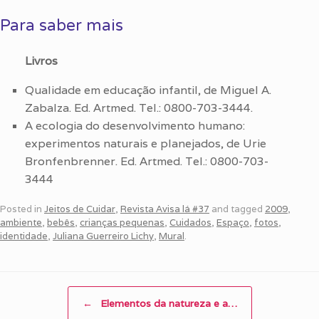
Para saber mais
Livros
Qualidade em educação infantil, de Miguel A.
Zabalza. Ed. Artmed. Tel.: 0800-703-3444.
A ecologia do desenvolvimento humano:
experimentos naturais e planejados, de Urie
Bronfenbrenner. Ed. Artmed. Tel.: 0800-703-
3444
Posted in
Jeitos de Cuidar
,
Revista Avisa lá #37
and tagged
2009
,
ambiente
,
bebês
,
crianças pequenas
,
Cuidados
,
Espaço
,
fotos
,
identidade
,
Juliana Guerreiro Lichy
,
Mural
.
Post navigation
←
Elementos da natureza e a…