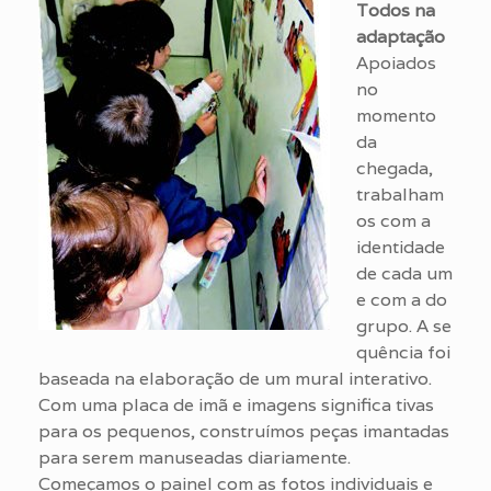
Todos na
adaptação
Apoiados
no
momento
da
chegada,
trabalham
os com a
identidade
de cada um
e com a do
grupo. A se
quência foi
baseada na elaboração de um mural interativo.
Com uma placa de imã e imagens significa tivas
para os pequenos, construímos peças imantadas
para serem manuseadas diariamente.
Começamos o painel com as fotos individuais e