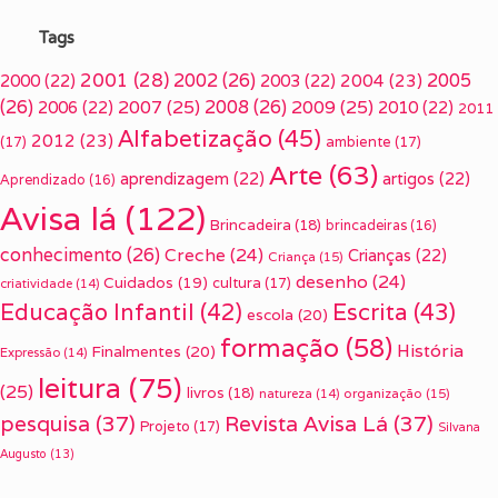
Tags
2001
(28)
2002
(26)
2005
2000
(22)
2003
(22)
2004
(23)
(26)
2007
(25)
2008
(26)
2009
(25)
2006
(22)
2010
(22)
2011
Alfabetização
(45)
2012
(23)
(17)
ambiente
(17)
Arte
(63)
aprendizagem
(22)
artigos
(22)
Aprendizado
(16)
Avisa lá
(122)
Brincadeira
(18)
brincadeiras
(16)
conhecimento
(26)
Creche
(24)
Crianças
(22)
Criança
(15)
desenho
(24)
Cuidados
(19)
cultura
(17)
criatividade
(14)
Escrita
(43)
Educação Infantil
(42)
escola
(20)
formação
(58)
História
Finalmentes
(20)
Expressão
(14)
leitura
(75)
(25)
livros
(18)
organização
(15)
natureza
(14)
pesquisa
(37)
Revista Avisa Lá
(37)
Projeto
(17)
Silvana
Augusto
(13)