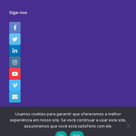
Siga-nos
Usamos cookies para garantir que oferecemos a melhor
experiência em nosso site. Se você continuar a usar este site,
assumiremos que você está satisfeito com ele.
© 2026 - Todos os Direitos Reservados - Instituto Avisa Lá
Theme by
SiteOrigin
Ok
Não