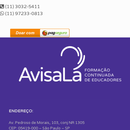
(11) 3032-5411
(11) 97233-0813
ENDEREÇO:
Av. Pedroso de Morais, 103, conj NR 1305
CEP: 05419-000 – São Paulo – SP