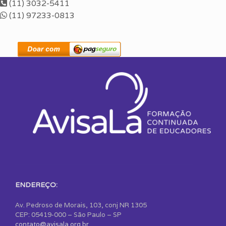
(11) 3032-5411
(11) 97233-0813
ENDEREÇO:
Av. Pedroso de Morais, 103, conj NR 1305
CEP: 05419-000 – São Paulo – SP
contato@avisala.org.br