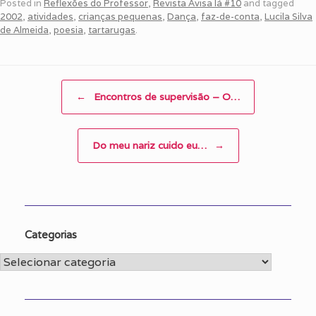
Posted in
Reflexões do Professor
,
Revista Avisa lá #10
and tagged
2002
,
atividades
,
crianças pequenas
,
Dança
,
faz-de-conta
,
Lucila Silva
de Almeida
,
poesia
,
tartarugas
.
Post navigation
←
Encontros de supervisão – O…
Do meu nariz cuido eu…
→
Categorias
Categorias