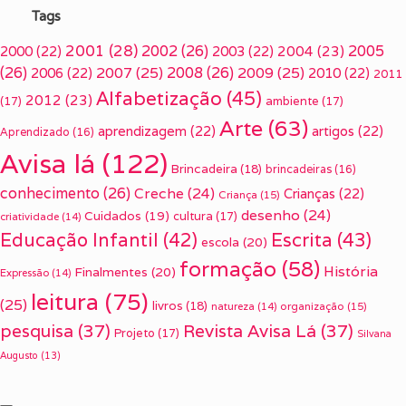
Tags
2001
(28)
2002
(26)
2005
2000
(22)
2003
(22)
2004
(23)
(26)
2007
(25)
2008
(26)
2009
(25)
2006
(22)
2010
(22)
2011
Alfabetização
(45)
2012
(23)
(17)
ambiente
(17)
Arte
(63)
aprendizagem
(22)
artigos
(22)
Aprendizado
(16)
Avisa lá
(122)
Brincadeira
(18)
brincadeiras
(16)
conhecimento
(26)
Creche
(24)
Crianças
(22)
Criança
(15)
desenho
(24)
Cuidados
(19)
cultura
(17)
criatividade
(14)
Escrita
(43)
Educação Infantil
(42)
escola
(20)
formação
(58)
História
Finalmentes
(20)
Expressão
(14)
leitura
(75)
(25)
livros
(18)
organização
(15)
natureza
(14)
pesquisa
(37)
Revista Avisa Lá
(37)
Projeto
(17)
Silvana
Augusto
(13)