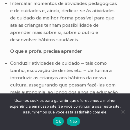
Intercalar momentos de atividades pedagógicas
e de cuidados e, ainda, dedicar-se às atividades
de cuidado da melhor forma possível para que
até as crianças tenham possibilidade de
aprender mais sobre si, sobre o outro e
desenvolver hábitos saudáveis.
O que a profa. precisa aprender
Conduzir atividades de cuidado – tais como
banho, escovação de dentes etc. – de forma a
introduzir as crianças aos hábitos da nossa
cultura, assegurando que possam fazê-las com
mais autonomia, ao longo dos anos da educação
infantil.
Usamos cookies para garantir que oferecemos a melhor
Fazer acordos com sua parceira de sala de tal
experiência em nosso site. Se você continuar a usar este site,
assumiremos que você está satisfeito com ele.
forma que umas crianças possam ser cuidadas
individualmente enquanto outras ficam na
Ok
Não
companhia do grupo, dedicando-se a outras