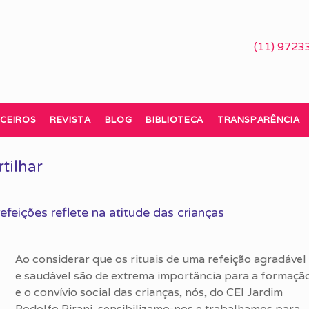
(11) 9723
CEIROS
REVISTA
BLOG
BIBLIOTECA
TRANSPARÊNCIA
tilhar
efeições reflete na atitude das crianças
Ao considerar que os rituais de uma refeição agradável
e saudável são de extrema importância para a formaçã
e o convívio social das crianças, nós, do CEI Jardim
Rodolfo Pirani, sensibilizamo-nos e trabalhamos para