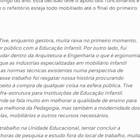
ongo do ano. Esta decisão teve o apoio dos funcionários e
 o refeitório esteja todo mobiliado até o final do primeiro
. Tive, enquanto gestora, muita raiva no primeiro momento,
r público com a Educação Infantil. Por outro lado, fui
udar dentro da Arquitetura e Engenharia o que é ergonomia
que as indústrias especializadas em mobiliário infantil
as normas técnicas existentes numa perspectiva de
esse trabalho foi resgatar nossa história procurando
speito à compra de qualquer coisa na esfera pública. Tive
ra-estrutura para Instituições de Educação Infantil.
nde se fala muito em melhorar a qualidade de ensino para
só a melhoria da Pedagogia, mas também a modernidade dos
as, mobiliários e outros recursos necessários.
trabalho na Unidade Educacional, tentar concluir a
horas de pesquisa e estudo fora do local de trabalho, muit