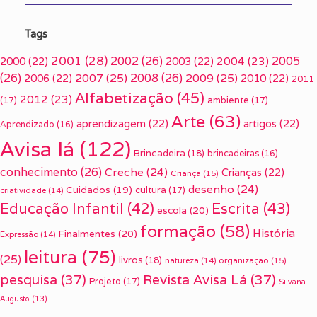
Tags
2001
(28)
2002
(26)
2005
2000
(22)
2003
(22)
2004
(23)
(26)
2007
(25)
2008
(26)
2009
(25)
2006
(22)
2010
(22)
2011
Alfabetização
(45)
2012
(23)
(17)
ambiente
(17)
Arte
(63)
aprendizagem
(22)
artigos
(22)
Aprendizado
(16)
Avisa lá
(122)
Brincadeira
(18)
brincadeiras
(16)
conhecimento
(26)
Creche
(24)
Crianças
(22)
Criança
(15)
desenho
(24)
Cuidados
(19)
cultura
(17)
criatividade
(14)
Escrita
(43)
Educação Infantil
(42)
escola
(20)
formação
(58)
História
Finalmentes
(20)
Expressão
(14)
leitura
(75)
(25)
livros
(18)
organização
(15)
natureza
(14)
pesquisa
(37)
Revista Avisa Lá
(37)
Projeto
(17)
Silvana
Augusto
(13)