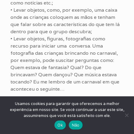
como notícias etc.;
• Levar objetos, como, por exemplo, uma caixa
onde as crianças coloquem as mãos e tenham
que falar sobre as características do que tem lá
dentro para que o grupo descubra;
• Levar objetos, figuras, fotografias como
recurso para iniciar uma conversa. Uma
fotografia das crianças brincando no carnaval,
por exemplo, pode suscitar perguntas como:
Quem estava de fantasia? Qual? Do que
brincavam? Quem dançou? Que música estava
tocando? Eu me lembro de um carnaval em que
aconteceu o seguinte…
Bibliografia
Usamos cookies para garantir que oferecemos a melhor
• Estética da criação verbal. Mikhail Bakhtin. Ed.
experiência em nosso site. Se você continuar a usar este site,
Martins Fontes. São Paulo, tel: (0XX11) 3266-
assumiremos que você está satisfeito com ele.
4603.
Ok
Não
• Pensamento e Linguagem. L.S. Vygotsky. Ed.