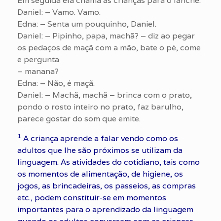
Em seguida ela chama as crianças para o lanche.
Daniel: – Vamo. Vamo.
Edna: – Senta um pouquinho, Daniel.
Daniel: – Pipinho, papa, machã? – diz ao pegar
os pedaços de maçã com a mão, bate o pé, come
e pergunta
– manana?
Edna: – Não, é maçã.
Daniel: – Machã, machã – brinca com o prato,
pondo o rosto inteiro no prato, faz barulho,
parece gostar do som que emite.
1
A criança aprende a falar vendo como os
adultos que lhe são próximos se utilizam da
linguagem. As atividades do cotidiano, tais como
os momentos de alimentação, de higiene, os
jogos, as brincadeiras, os passeios, as compras
etc., podem constituir-se em momentos
importantes para o aprendizado da linguagem