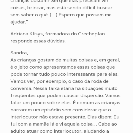
crianças gostam? Sei que elas precisam ver
coisas, brincar, mas está sendo difícil buscar
sem saber o quê. (…) Espero que possam me
ajudar.”
Adriana Klisys, formadora do Crecheplan
responde essas dúvidas.
Sandra,
As crianças gostam de muitas coisas e, em geral,
é o jeito como apresentamos essas coisas que
pode tornar tudo pouco interessante para elas.
Vamos ver, por exemplo, o caso da roda de
conversa. Nessa faixa etária há situações muito
freqüentes que podem causar dispersão. Vamos
falar um pouco sobre elas. É comum as crianças
narrarem um episódio sem considerar que o
interlocutor não estava presente. Elas dizem: Eu
fui com a mamãe lá e vi aquela coisa… Cabe ao
adulto atuar como interlocutor, ajudando a