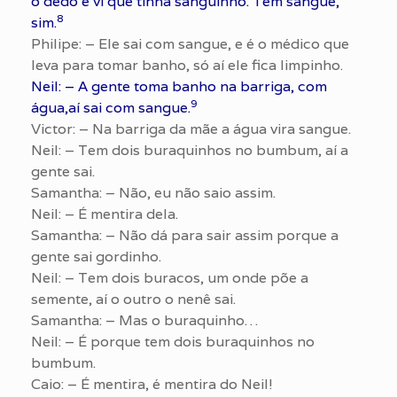
o dedo e vi que tinha sanguinho. Tem sangue,
8
sim.
Philipe: – Ele sai com sangue, e é o médico que
leva para tomar banho, só aí ele fica limpinho.
Neil: – A gente toma banho na barriga, com
9
água,aí sai com sangue.
Victor: – Na barriga da mãe a água vira sangue.
Neil: – Tem dois buraquinhos no bumbum, aí a
gente sai.
Samantha: – Não, eu não saio assim.
Neil: – É mentira dela.
Samantha: – Não dá para sair assim porque a
gente sai gordinho.
Neil: – Tem dois buracos, um onde põe a
semente, aí o outro o nenê sai.
Samantha: – Mas o buraquinho…
Neil: – É porque tem dois buraquinhos no
bumbum.
Caio: – É mentira, é mentira do Neil!