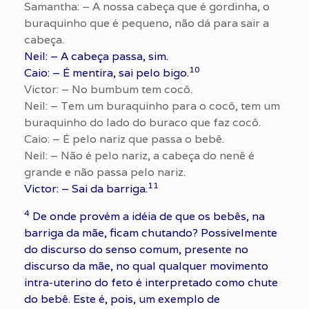
Samantha: – A nossa cabeça que é gordinha, o
buraquinho que é pequeno, não dá para sair a
cabeça.
Neil: – A cabeça passa, sim.
10
Caio: – É mentira, sai pelo bigo.
Victor: – No bumbum tem cocô.
Neil: – Tem um buraquinho para o cocô, tem um
buraquinho do lado do buraco que faz cocô.
Caio: – É pelo nariz que passa o bebê.
Neil: – Não é pelo nariz, a cabeça do nenê é
grande e não passa pelo nariz.
11
Victor: – Sai da barriga.
4
De onde provém a idéia de que os bebês, na
barriga da mãe, ficam chutando? Possivelmente
do discurso do senso comum, presente no
discurso da mãe, no qual qualquer movimento
intra-uterino do feto é interpretado como chute
do bebê. Este é, pois, um exemplo de