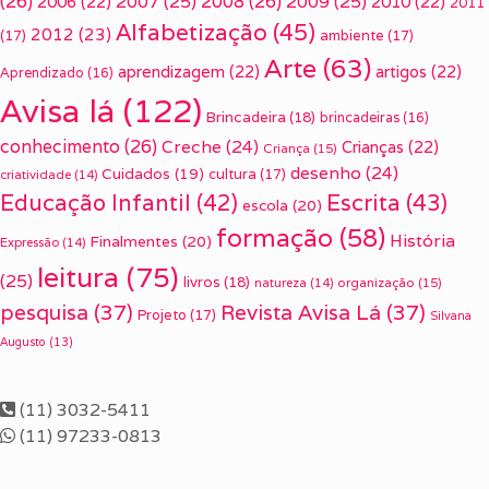
(26)
2007
(25)
2008
(26)
2009
(25)
2006
(22)
2010
(22)
2011
Alfabetização
(45)
2012
(23)
(17)
ambiente
(17)
Arte
(63)
aprendizagem
(22)
artigos
(22)
Aprendizado
(16)
Avisa lá
(122)
Brincadeira
(18)
brincadeiras
(16)
conhecimento
(26)
Creche
(24)
Crianças
(22)
Criança
(15)
desenho
(24)
Cuidados
(19)
cultura
(17)
criatividade
(14)
Escrita
(43)
Educação Infantil
(42)
escola
(20)
formação
(58)
História
Finalmentes
(20)
Expressão
(14)
leitura
(75)
(25)
livros
(18)
organização
(15)
natureza
(14)
pesquisa
(37)
Revista Avisa Lá
(37)
Projeto
(17)
Silvana
Augusto
(13)
(11) 3032-5411
(11) 97233-0813