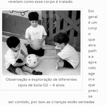
revelam como esse corpo é tratado.
Em
geral
é um
corp
o
que
atra
palh
a a
apre
ndiz
age
m e
Observação e exploração de diferentes
que
tipos de bola G2 – 4 anos
preci
sa
ser contido, por isso as crianças estão sentadas