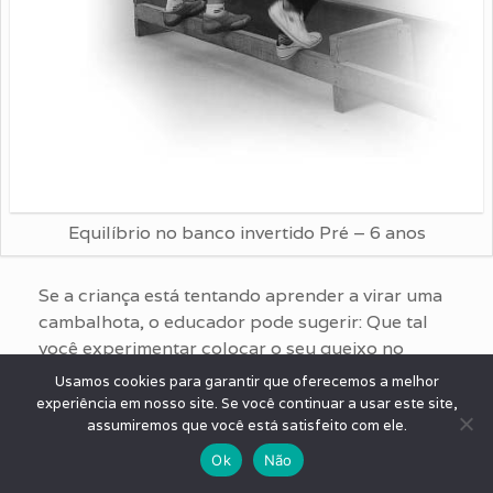
Equilíbrio no banco invertido Pré – 6 anos
Se a criança está tentando aprender a virar uma
cambalhota, o educador pode sugerir: Que tal
você experimentar colocar o seu queixo no
peito, abaixar bem a cabeça? Observe os objetos
Usamos cookies para garantir que oferecemos a melhor
que rolam, que tal tentar enrolar o corpo como
experiência em nosso site. Se você continuar a usar este site,
uma bola, será que não é mais fácil? Você está
assumiremos que você está satisfeito com ele.
usando os braços? São questões que o educador
Ok
Não
pode colocar ao aluno para que ele encontre