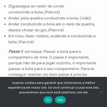
Ziguezague ao redor de cones
conduzindo a bola; (Patrick)
Andar pela quadra conduzindo a bola; (João)
Andar conduzindo a bola até o meio da quadra,
depois chutar ao gol; (Patrick)
Em trios, fazer rodízio, andando e conduzindo a
bola. (Patrick)
Passe:
É um toque. Passar a bola para o
companheiro do time. O passe é importante,
porque não dá para jogar sozinho, é importante
passar a bola para o seu companheiro. Para se
conseguir realizar um bom passe é preciso
prestar atenção, olhar para a bola e para os
Usamos cookies para garantir que oferecemos a melhor
companheiros, ter controle de bola e boa
experiência em nosso site. Se você continuar a usar este site,
pontaria.
assumiremos que você está satisfeito com ele.
Ok
Não
Exercícios para trabalhar o passe: