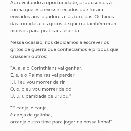
Aproveitando a oportunidade, propusemos à
turma que escrevesse recados que foram
enviados aos jogadores e às torcidas: Os hinos
das torcidas e os gritos de guerra também eram
motivos para praticar a escrita.
Nessa ocasião, nos dedicamos a escrever os
gritos de guerra que conhecíamos e propus que
criassem outros:
“A, a, a o Corinthians vai ganhar.
E, e, e o Palmeiras vai perder
I, i, i eu vou morrer de rir
O, o, o eu vou morrer de dó
U, u, u cambada de urubu.”
“É canja, é canja,
é canja de galinha,
arranja outro time para jogar na nossa linha!”