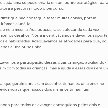
e cada uma se posicionaria em um ponto estratégico, par
otora a percorrer todo o percurso.
 dizer que não conseguia fazer muitas coisas, porém
iríamos ajudá-la.
ós e nela mesma. Aos poucos, ia se colocando cada vez
ncer os desafios. Nós a incentivávamos e dávamos suporte
s e habilidades. Adequávamos as atividades para que, no
menos ajuda ou sozinha.
závamos a participação dessas duas crianças, auxiliando-
ssim com todas as crianças, mas a ajuda a essas duas era u
asa, que geralmente eram desenho, tínhamos uma enorme
 evidenciava que nossos dois meninos tinham um
tando para todos os avanços conseguidos pelos dois e