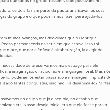
 para que todos no grupo fossem vistos positivamente.
dora, os dois faziam parte da pauta: analisávamos suas
nças do grupo e o que poderíamos fazer para ajudá-los
veram muitos avanços, mas decidimos que o Henrique
 Pedro permaneceria na série em que estava. Isso foi
ue o pré, que daria ênfase à alfabetização, ia exigir do
idadas.
a necessidade de preservarmos mais espaço para ele
ica, a imaginação, o raciocínio e a linguagem oral. Mas nó
ê-lo, poderíamos estar passando a mensagem implícita d
alizado tantas conquistas, isso não iria desanimá-lo? Mirte
nsávamos no grupo que já o acolhia, no desafio que
mizade etc. Nosso desejo inicial era que ele fosse para o