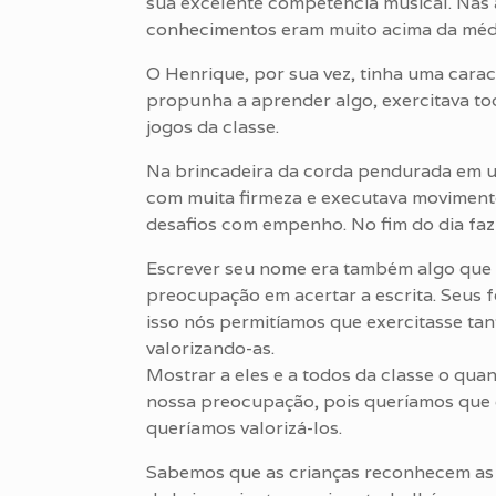
sua excelente competência musical. Nas a
conhecimentos eram muito acima da méd
O Henrique, por sua vez, tinha uma cara
propunha a aprender algo, exercitava tod
jogos da classe.
Na brincadeira da corda pendurada em um
com muita firmeza e executava movimento
desafios com empenho. No fim do dia fa
Escrever seu nome era também algo que d
preocupação em acertar a escrita. Seus 
isso nós permitíamos que exercitasse ta
valorizando-as.
Mostrar a eles e a todos da classe o qu
nossa preocupação, pois queríamos que 
queríamos valorizá-los.
Sabemos que as crianças reconhecem as 