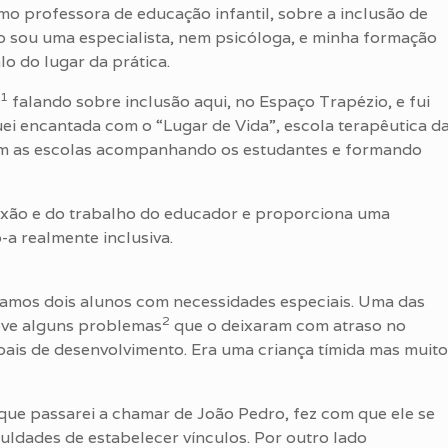
mo professora de educação infantil, sobre a inclusão de
o sou uma especialista, nem psicóloga, e minha formação
lo do lugar da prática.
1
falando sobre inclusão aqui, no Espaço Trapézio, e fui
quei encantada com o “Lugar de Vida”, escola terapêutica d
m as escolas acompanhando os estudantes e formando
flexão e do trabalho do educador e proporciona uma
a realmente inclusiva.
hamos dois alunos com necessidades especiais.
Uma das
2
eve alguns problemas
que o deixaram com atraso no
ais de desenvolvimento. Era uma criança tímida mas muito
que passarei a chamar de João Pedro, fez com que ele se
culdades de estabelecer vínculos. Por outro lado