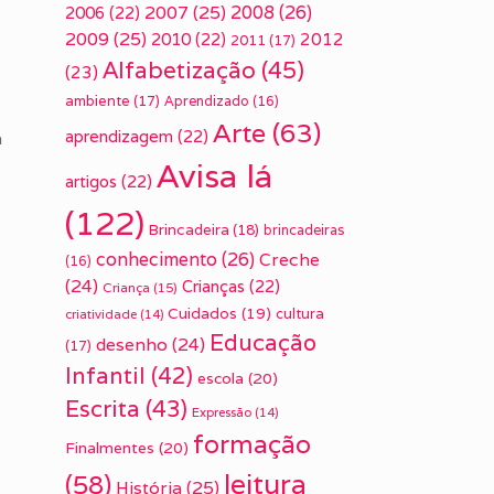
2007
(25)
2008
(26)
2006
(22)
2009
(25)
2010
(22)
2012
2011
(17)
Alfabetização
(45)
(23)
ambiente
(17)
Aprendizado
(16)
Arte
(63)
aprendizagem
(22)
a
Avisa lá
artigos
(22)
(122)
Brincadeira
(18)
brincadeiras
conhecimento
(26)
Creche
(16)
(24)
Crianças
(22)
Criança
(15)
Cuidados
(19)
cultura
criatividade
(14)
Educação
desenho
(24)
(17)
Infantil
(42)
escola
(20)
Escrita
(43)
Expressão
(14)
formação
Finalmentes
(20)
leitura
(58)
História
(25)