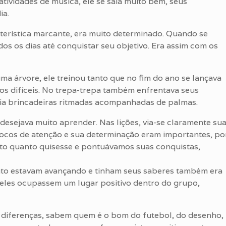
tividades de música, ele se saía muito bem, seus
ia.
cterística marcante, era muito determinado. Quando se
os os dias até conquistar seu objetivo. Era assim com os
a árvore, ele treinou tanto que no fim do ano se lançava
s difíceis. No trepa-trepa também enfrentava seus
zia brincadeiras ritmadas acompanhadas de palmas.
esejava muito aprender. Nas lições, via-se claramente su
focos de atenção e sua determinação eram importantes, po
nto quanto quisesse e pontuávamos suas conquistas,
anto estavam avançando e tinham seus saberes também era
eles ocupassem um lugar positivo dentro do grupo,
diferenças, sabem quem é o bom do futebol, do desenho,