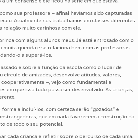
a um consenso e ele ficou na série em que estava.
 como sua professora – afinal havíamos sido capturadas
nteceu. Atualmente nós trabalhamos em classes diferentes
 relação muito carinhosa com ele.
 brinca com alguns alunos meus. Já está entrosado com o
a muita querida e se relaciona bem com as professoras
udando-o a superá-los.
passado e sobre a função da escola como o lugar de
eu círculo de amizades, desenvolve atitudes, valores,
ar cooperativamente –, vejo como fundamental a
ões em que isso tudo possa ser desenvolvido. As crianças,
erente.
 forma a incluí-los, com certeza serão “gozados” e
constrangedoras, que em nada favorecem a construção da
to de todo o seu potencial.
ar cada criança e refletir sobre o percurso de cada uma,