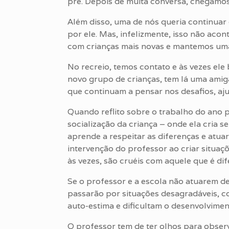
pré. Depois de muita conversa, chegamos 
Além disso, uma de nós queria continuar
por ele. Mas, infelizmente, isso não aco
com crianças mais novas e mantemos uma
No recreio, temos contato e às vezes ele
novo grupo de crianças, tem lá uma amig
que continuam a pensar nos desafios, aj
Quando reflito sobre o trabalho do ano 
socialização da criança – onde ela cria s
aprende a respeitar as diferenças e atu
intervenção do professor ao criar situaç
às vezes, são cruéis com aquele que é dif
Se o professor e a escola não atuarem de
passarão por situações desagradáveis, 
auto-estima e dificultam o desenvolvimen
O professor tem de ter olhos para observ