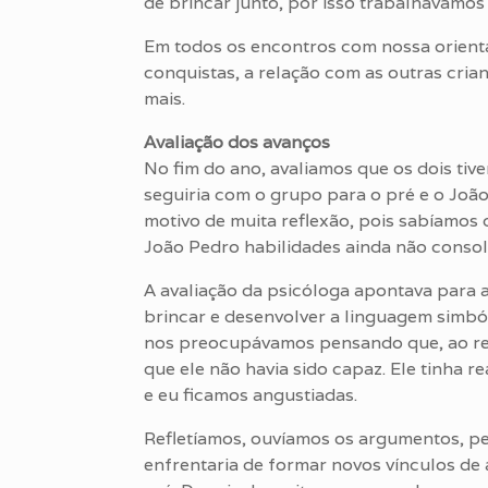
de brincar junto, por isso trabalhávamos
Em todos os encontros com nossa orienta
conquistas, a relação com as outras cria
mais.
Avaliação dos avanços
No fim do ano, avaliamos que os dois ti
seguiria com o grupo para o pré e o João
motivo de muita reflexão, pois sabíamos q
João Pedro habilidades ainda não consol
A avaliação da psicóloga apontava para 
brincar e desenvolver a linguagem simból
nos preocupávamos pensando que, ao ret
que ele não havia sido capaz. Ele tinha re
e eu ficamos angustiadas.
Refletíamos, ouvíamos os argumentos, pe
enfrentaria de formar novos vínculos de a