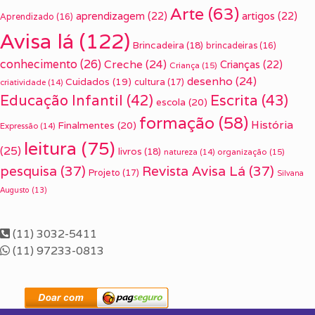
Arte
(63)
aprendizagem
(22)
artigos
(22)
Aprendizado
(16)
Avisa lá
(122)
Brincadeira
(18)
brincadeiras
(16)
conhecimento
(26)
Creche
(24)
Crianças
(22)
Criança
(15)
desenho
(24)
Cuidados
(19)
cultura
(17)
criatividade
(14)
Escrita
(43)
Educação Infantil
(42)
escola
(20)
formação
(58)
História
Finalmentes
(20)
Expressão
(14)
leitura
(75)
(25)
livros
(18)
organização
(15)
natureza
(14)
pesquisa
(37)
Revista Avisa Lá
(37)
Projeto
(17)
Silvana
Augusto
(13)
(11) 3032-5411
(11) 97233-0813