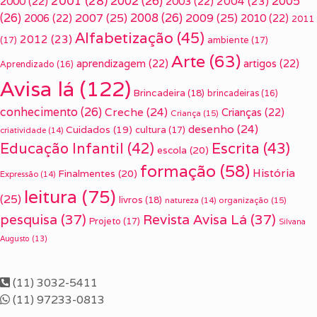
2001
(28)
2002
(26)
2005
2000
(22)
2003
(22)
2004
(23)
(26)
2007
(25)
2008
(26)
2009
(25)
2006
(22)
2010
(22)
2011
Alfabetização
(45)
2012
(23)
(17)
ambiente
(17)
Arte
(63)
aprendizagem
(22)
artigos
(22)
Aprendizado
(16)
Avisa lá
(122)
Brincadeira
(18)
brincadeiras
(16)
conhecimento
(26)
Creche
(24)
Crianças
(22)
Criança
(15)
desenho
(24)
Cuidados
(19)
cultura
(17)
criatividade
(14)
Escrita
(43)
Educação Infantil
(42)
escola
(20)
formação
(58)
História
Finalmentes
(20)
Expressão
(14)
leitura
(75)
(25)
livros
(18)
organização
(15)
natureza
(14)
pesquisa
(37)
Revista Avisa Lá
(37)
Projeto
(17)
Silvana
Augusto
(13)
(11) 3032-5411
(11) 97233-0813