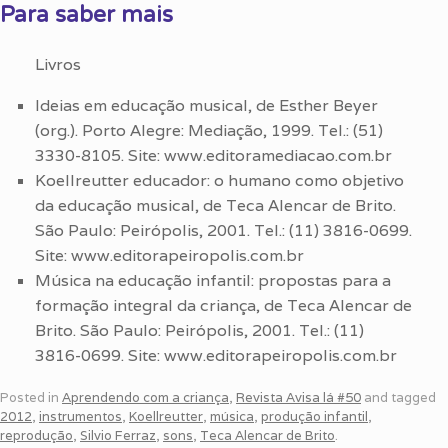
Para saber mais
Livros
Ideias em educação musical, de Esther Beyer
(org.). Porto Alegre: Mediação, 1999. Tel.: (51)
3330-8105. Site: www.editoramediacao.com.br
Koellreutter educador: o humano como objetivo
da educação musical, de Teca Alencar de Brito.
São Paulo: Peirópolis, 2001. Tel.: (11) 3816-0699.
Site: www.editorapeiropolis.com.br
Música na educação infantil: propostas para a
formação integral da criança, de Teca Alencar de
Brito. São Paulo: Peirópolis, 2001. Tel.: (11)
3816-0699. Site: www.editorapeiropolis.com.br
Posted in
Aprendendo com a criança
,
Revista Avisa lá #50
and tagged
2012
,
instrumentos
,
Koellreutter
,
música
,
produção infantil
,
reprodução
,
Silvio Ferraz
,
sons
,
Teca Alencar de Brito
.