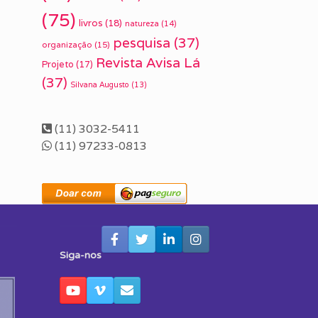
(75)
livros
(18)
natureza
(14)
pesquisa
(37)
organização
(15)
Revista Avisa Lá
Projeto
(17)
(37)
Silvana Augusto
(13)
(11) 3032-5411
(11) 97233-0813
Siga-nos