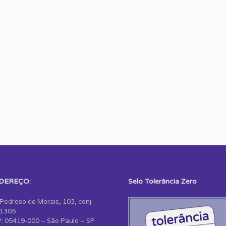
DEREÇO:
Selo Tolerância Zero
 Pedroso de Morais, 103, conj
1305
: 05419-000 – São Paulo – SP