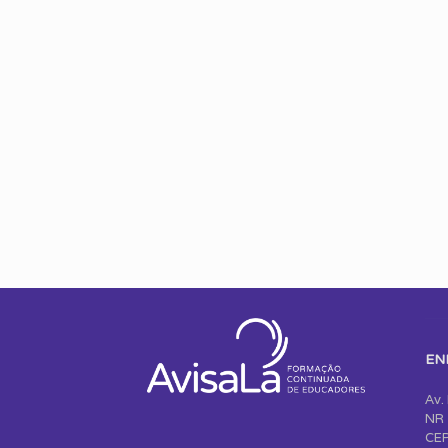
EN
Av.
NR 
CEP