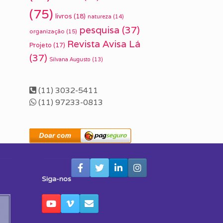
(75)
livros
(18)
natureza
(14)
pesquisa
(37)
organização
(15)
Revista Avisa Lá
Projeto
(17)
(37)
Silvana Augusto
(13)
(11) 3032-5411
(11) 97233-0813
Siga-nos