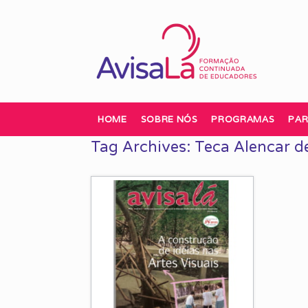
Skip
to
content
HOME
SOBRE NÓS
PROGRAMAS
PAR
Tag Archives:
Teca Alencar de