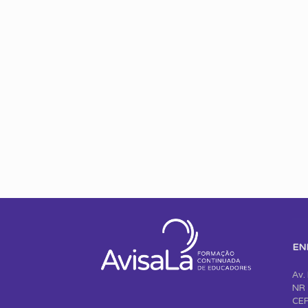
EN
Av.
NR 
CEP