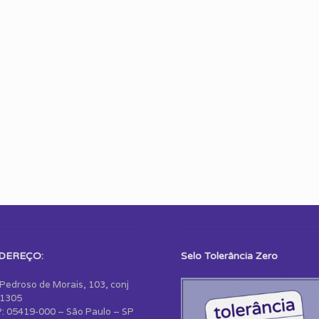
DEREÇO:
Selo Tolerância Zero
 Pedroso de Morais, 103, conj
1305
: 05419-000 – São Paulo – SP