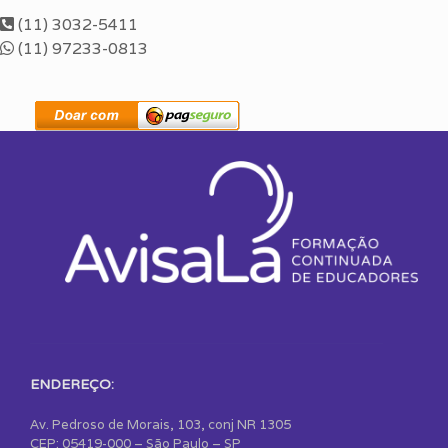
(11) 3032-5411
(11) 97233-0813
ENDEREÇO:
Av. Pedroso de Morais, 103, conj NR 1305
CEP: 05419-000 – São Paulo – SP