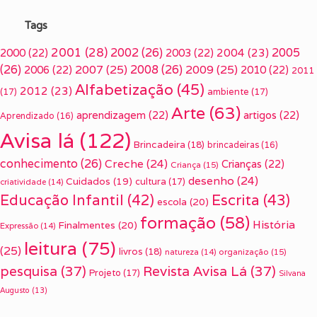
Tags
2001
(28)
2002
(26)
2005
2000
(22)
2003
(22)
2004
(23)
(26)
2007
(25)
2008
(26)
2009
(25)
2006
(22)
2010
(22)
2011
Alfabetização
(45)
2012
(23)
(17)
ambiente
(17)
Arte
(63)
aprendizagem
(22)
artigos
(22)
Aprendizado
(16)
Avisa lá
(122)
Brincadeira
(18)
brincadeiras
(16)
conhecimento
(26)
Creche
(24)
Crianças
(22)
Criança
(15)
desenho
(24)
Cuidados
(19)
cultura
(17)
criatividade
(14)
Escrita
(43)
Educação Infantil
(42)
escola
(20)
formação
(58)
História
Finalmentes
(20)
Expressão
(14)
leitura
(75)
(25)
livros
(18)
organização
(15)
natureza
(14)
pesquisa
(37)
Revista Avisa Lá
(37)
Projeto
(17)
Silvana
Augusto
(13)